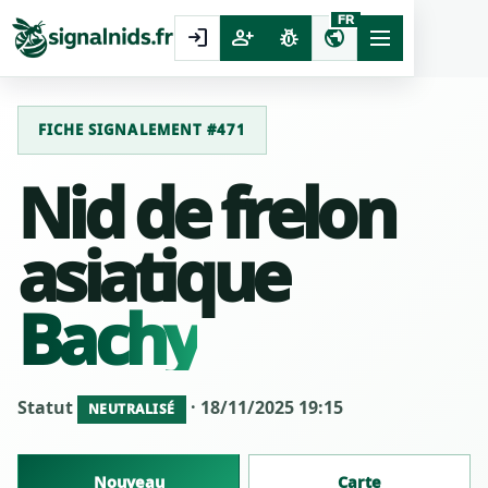
FR
login
person_add
pest_control
public
FICHE SIGNALEMENT #471
Nid de frelon
asiatique
Bachy
Statut
· 18/11/2025 19:15
NEUTRALISÉ
Nouveau
Carte