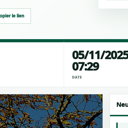
opier le lien
05/11/202
07:29
É
DATE
Neu