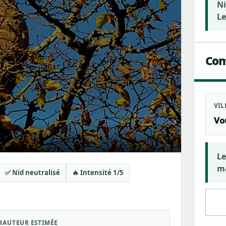
Ni
Le
Cont
VIL
Vo
Le
ma
✅ Nid neutralisé
🔥 Intensité 1/5
HAUTEUR ESTIMÉE