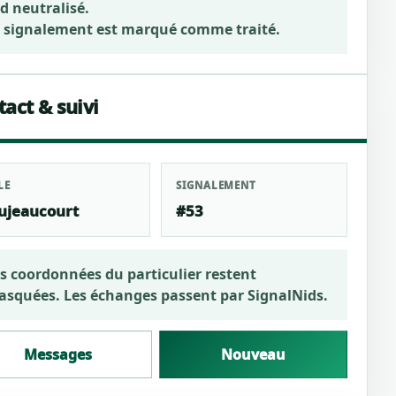
d neutralisé.
 signalement est marqué comme traité.
act & suivi
LE
SIGNALEMENT
ujeaucourt
#53
s coordonnées du particulier restent
squées. Les échanges passent par SignalNids.
Messages
Nouveau