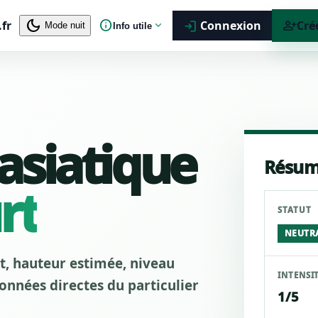
dark_mode
info
person_add
.fr
expand_more
Connexion
Cré
login
Mode nuit
Info utile
 asiatique
Résum
rt
STATUT
NEUTR
ut, hauteur estimée, niveau
INTENSI
nnées directes du particulier
1/5