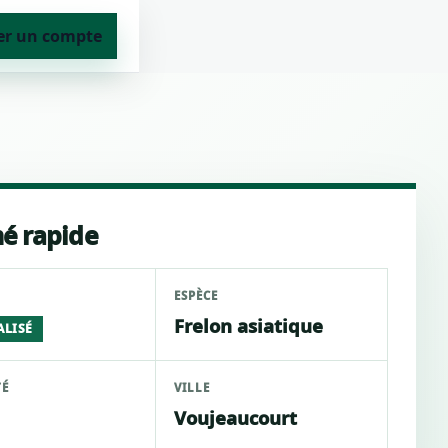
er un compte
é rapide
ESPÈCE
Frelon asiatique
ALISÉ
TÉ
VILLE
Voujeaucourt