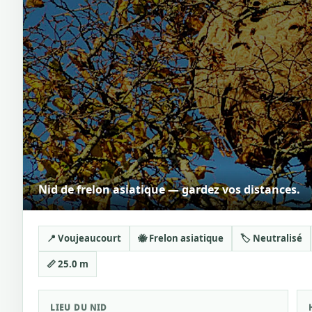
Nid de frelon asiatique — gardez vos distances.
📍 Voujeaucourt
🐝 Frelon asiatique
🏷️ Neutralisé
📏 25.0 m
LIEU DU NID