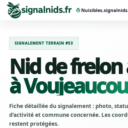
pest_control
Nuisibles.signalnids
SIGNALEMENT TERRAIN #53
Nid de frelon
à Voujeaucou
Fiche détaillée du signalement : photo, stat
d’activité et commune concernée. Les coordo
restent protégées.