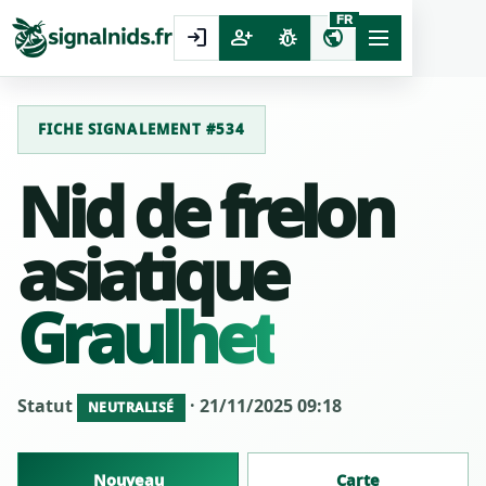
FR
login
person_add
pest_control
public
FICHE SIGNALEMENT #534
Nid de frelon
asiatique
Graulhet
Statut
· 21/11/2025 09:18
NEUTRALISÉ
Nouveau
Carte