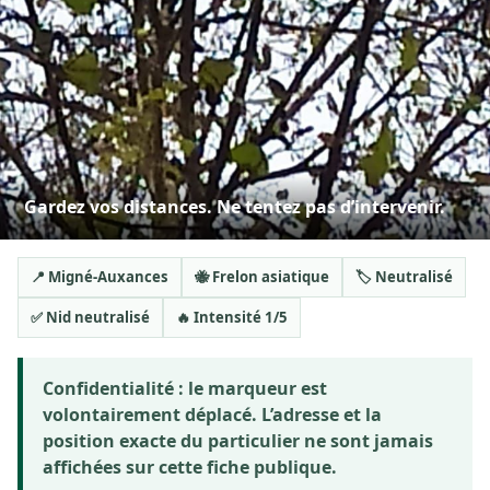
Gardez vos distances. Ne tentez pas d’intervenir.
📍 Migné-Auxances
🐝 Frelon asiatique
🏷️ Neutralisé
✅ Nid neutralisé
🔥 Intensité 1/5
Confidentialité :
le marqueur est
volontairement déplacé. L’adresse et la
position exacte du particulier ne sont jamais
affichées sur cette fiche publique.