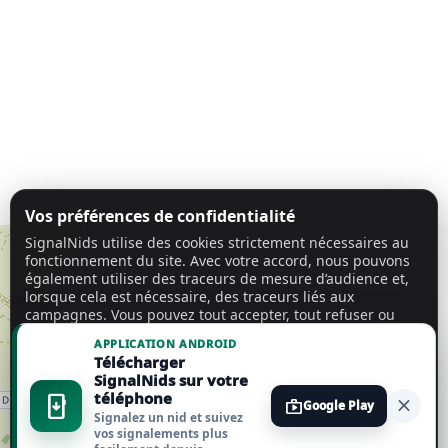
Vos préférences de confidentialité
SignalNids utilise des cookies strictement nécessaires au
fonctionnement du site. Avec votre accord, nous pouvons
également utiliser des traceurs de mesure d’audience et,
lorsque cela est nécessaire, des traceurs liés aux
campagnes. Vous pouvez tout accepter, tout refuser ou
personnaliser vos choix.
En savoir plus
APPLICATION ANDROID
Télécharger
Tout accepter
SignalNids sur votre
téléphone
install_mobile
close
shop
Google Play
Signalez un nid et suivez
Tout refuser
vos signalements plus