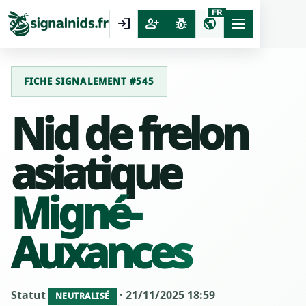
FR
login
person_add
pest_control
public
FICHE SIGNALEMENT #545
Nid de frelon
asiatique
Migné-
Auxances
Statut
· 21/11/2025 18:59
NEUTRALISÉ