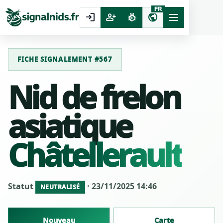
FR
login
person_add
pest_control
public
FICHE SIGNALEMENT #567
Nid de frelon
asiatique
Châtellerault
Statut
· 23/11/2025 14:46
NEUTRALISÉ
Nouveau
Carte