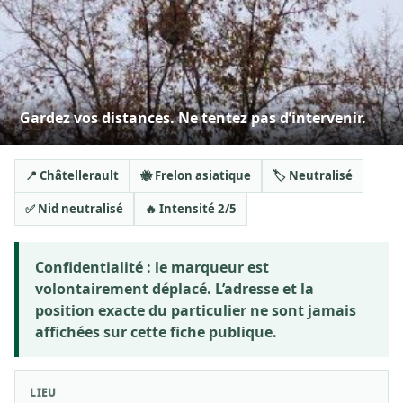
Gardez vos distances. Ne tentez pas d’intervenir.
📍 Châtellerault
🐝 Frelon asiatique
🏷️ Neutralisé
✅ Nid neutralisé
🔥 Intensité 2/5
Confidentialité :
le marqueur est
volontairement déplacé. L’adresse et la
position exacte du particulier ne sont jamais
affichées sur cette fiche publique.
LIEU