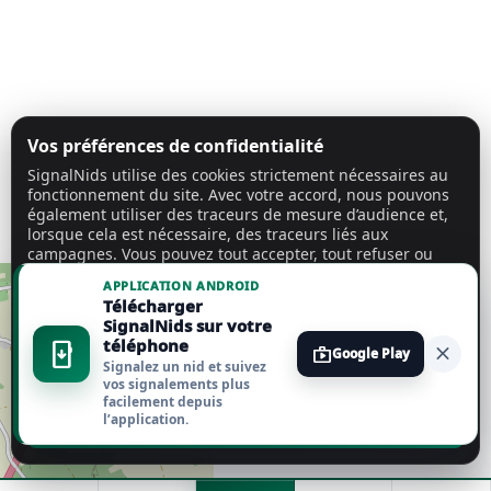
Vos préférences de confidentialité
SignalNids utilise des cookies strictement nécessaires au
fonctionnement du site. Avec votre accord, nous pouvons
également utiliser des traceurs de mesure d’audience et,
lorsque cela est nécessaire, des traceurs liés aux
campagnes. Vous pouvez tout accepter, tout refuser ou
personnaliser vos choix.
En savoir plus
APPLICATION ANDROID
Télécharger
Tout accepter
SignalNids sur votre
téléphone
install_mobile
close
shop
Google Play
Signalez un nid et suivez
Tout refuser
vos signalements plus
facilement depuis
l’application.
Personnaliser