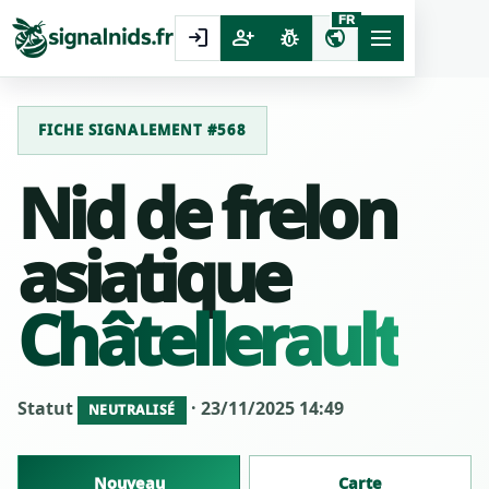
FR
login
person_add
pest_control
public
FICHE SIGNALEMENT #568
Nid de frelon
asiatique
Châtellerault
Statut
· 23/11/2025 14:49
NEUTRALISÉ
Nouveau
Carte