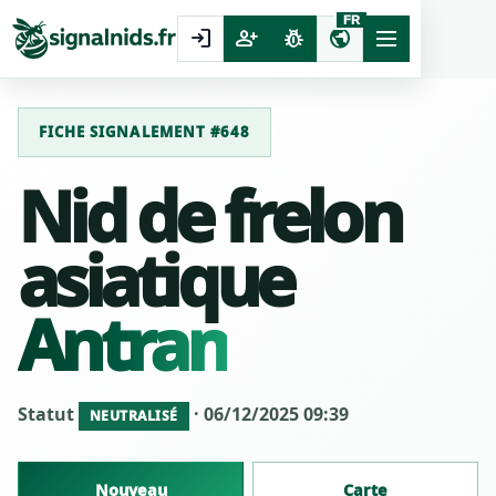
FR
login
person_add
pest_control
public
FICHE SIGNALEMENT #648
Nid de frelon
asiatique
Antran
Statut
· 06/12/2025 09:39
NEUTRALISÉ
Nouveau
Carte