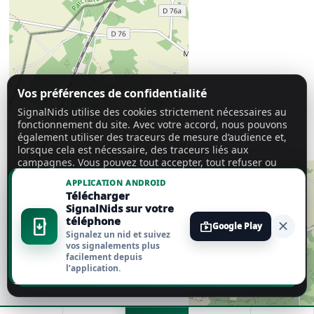
Vos préférences de confidentialité
SignalNids utilise des cookies strictement nécessaires au
fonctionnement du site. Avec votre accord, nous pouvons
également utiliser des traceurs de mesure d’audience et,
lorsque cela est nécessaire, des traceurs liés aux
campagnes. Vous pouvez tout accepter, tout refuser ou
personnaliser vos choix.
En savoir plus
APPLICATION ANDROID
Télécharger
Tout accepter
SignalNids sur votre
téléphone
install_mobile
close
shop
Google Play
Signalez un nid et suivez
Tout refuser
vos signalements plus
facilement depuis
l’application.
Personnaliser