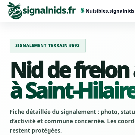
pest_control
Nuisibles.signalnids
SIGNALEMENT TERRAIN #693
Nid de frelon
à Saint-Hilair
Fiche détaillée du signalement : photo, stat
d’activité et commune concernée. Les coordo
restent protégées.