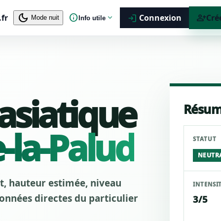
dark_mode
info
person_add
.fr
expand_more
Connexion
Cré
login
Mode nuit
Info utile
 asiatique
Résum
e-la-Palud
STATUT
NEUTR
ut, hauteur estimée, niveau
INTENSI
nnées directes du particulier
3/5