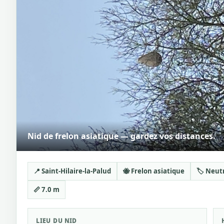
Nid de frelon asiatique — gardez vos distances.
📍 Saint-Hilaire-la-Palud
🐝 Frelon asiatique
🏷️ Neut
📏 7.0 m
LIEU DU NID