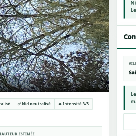
Ni
Le
Cont
VIL
Sai
Le
ma
ralisé
✅ Nid neutralisé
🔥 Intensité 3/5
HAUTEUR ESTIMÉE