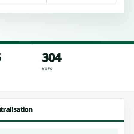
5
304
VUES
tralisation