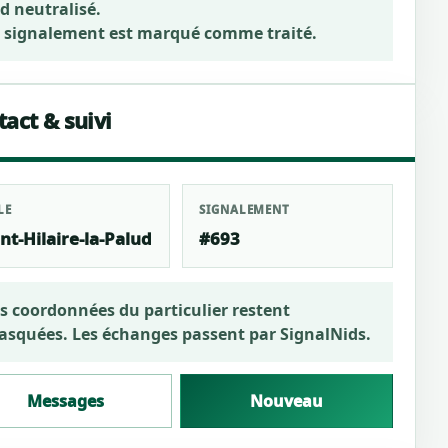
d neutralisé.
 signalement est marqué comme traité.
act & suivi
LE
SIGNALEMENT
nt-Hilaire-la-Palud
#693
s coordonnées du particulier restent
squées. Les échanges passent par SignalNids.
Messages
Nouveau