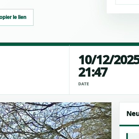
opier le lien
10/12/202
21:47
É
DATE
Neu