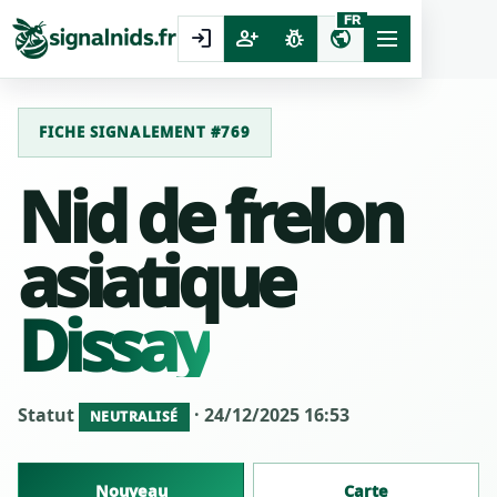
FR
login
person_add
pest_control
public
FICHE SIGNALEMENT #769
Nid de frelon
asiatique
Dissay
Statut
· 24/12/2025 16:53
NEUTRALISÉ
Nouveau
Carte