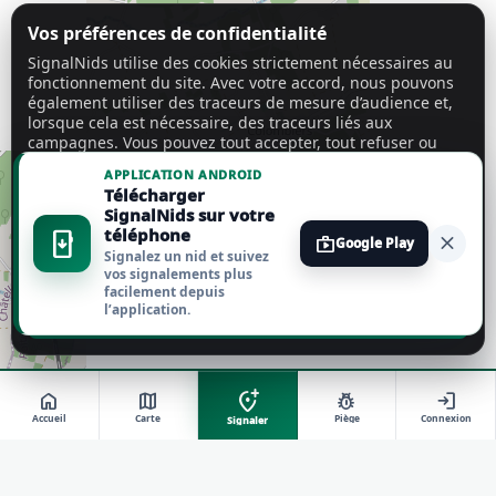
Vos préférences de confidentialité
SignalNids utilise des cookies strictement nécessaires au
fonctionnement du site. Avec votre accord, nous pouvons
également utiliser des traceurs de mesure d’audience et,
lorsque cela est nécessaire, des traceurs liés aux
campagnes. Vous pouvez tout accepter, tout refuser ou
personnaliser vos choix.
En savoir plus
APPLICATION ANDROID
Télécharger
Tout accepter
SignalNids sur votre
téléphone
install_mobile
close
shop
Google Play
Signalez un nid et suivez
Tout refuser
vos signalements plus
facilement depuis
l’application.
Personnaliser
add_location_alt
home
map
pest_control
login
Accueil
Carte
Piège
Connexion
Signaler