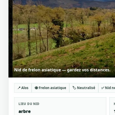
Nid de frelon asiatique — gardez vos distances.
📍 Alos
🐝 Frelon asiatique
🏷️ Neutralisé
✅ Nid n
LIEU DU NID
arbre