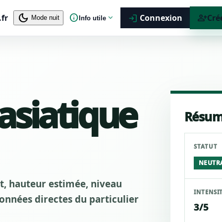
dark_mode
info
person_add
.fr
expand_more
Connexion
Cré
login
Mode nuit
Info utile
 asiatique
Résum
STATUT
NEUTR
ut, hauteur estimée, niveau
INTENSI
nnées directes du particulier
3/5