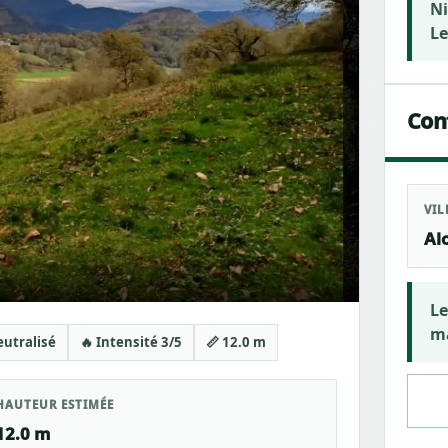
Ni
Le
Cont
VIL
Al
Le
ma
eutralisé
🔥 Intensité 3/5
📏 12.0 m
HAUTEUR ESTIMÉE
12.0 m