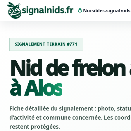
pest_control
Nuisibles.signalnids
SIGNALEMENT TERRAIN #771
Nid de frelon
à Alos
Fiche détaillée du signalement : photo, stat
d’activité et commune concernée. Les coordo
restent protégées.