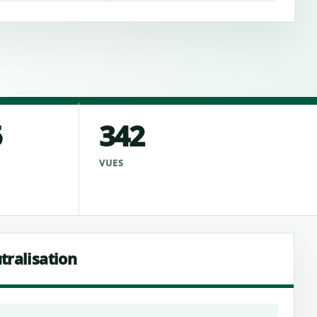
5
342
VUES
tralisation