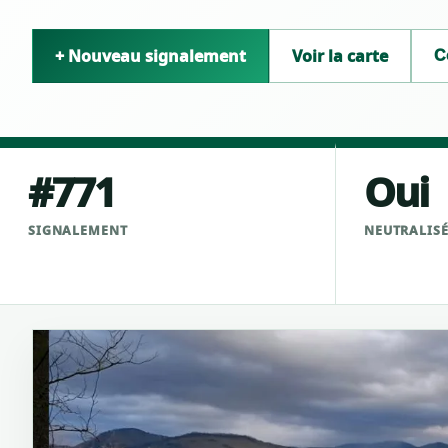
+ Nouveau signalement
Voir la carte
C
#771
Oui
SIGNALEMENT
NEUTRALIS