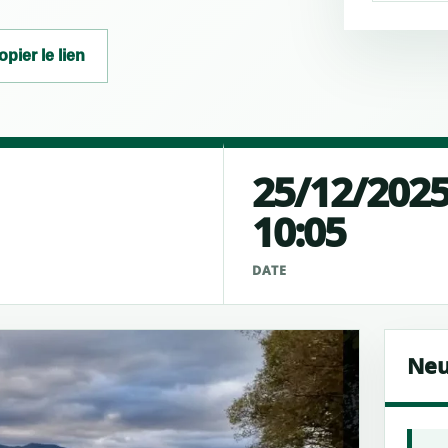
opier le lien
25/12/202
10:05
É
DATE
Neu