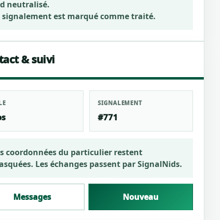
d neutralisé.
 signalement est marqué comme traité.
act & suivi
LE
SIGNALEMENT
os
#771
s coordonnées du particulier restent
squées. Les échanges passent par SignalNids.
Messages
Nouveau