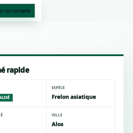
er un compte
é rapide
ESPÈCE
Frelon asiatique
ALISÉ
TÉ
VILLE
Alos