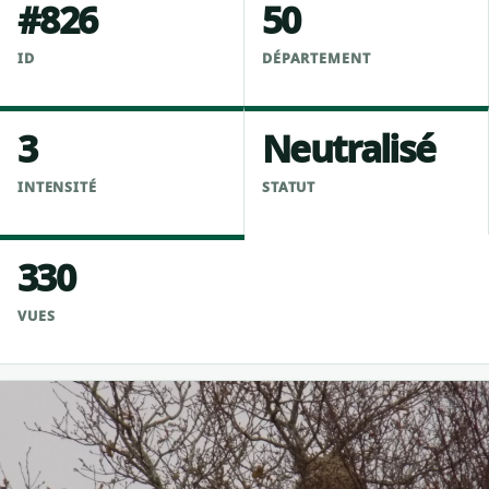
#826
50
ID
DÉPARTEMENT
3
Neutralisé
INTENSITÉ
STATUT
330
VUES