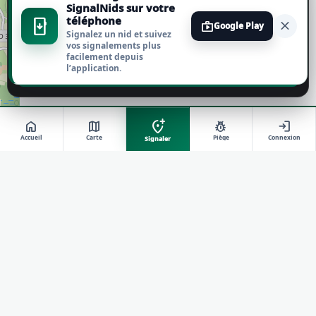
Tout accepter
SignalNids sur votre
téléphone
install_mobile
close
shop
Google Play
Signalez un nid et suivez
Tout refuser
vos signalements plus
facilement depuis
l’application.
Personnaliser
add_location_alt
home
map
pest_control
login
Accueil
Carte
Piège
Connexion
Signaler