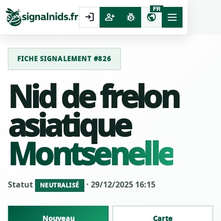
FR
login
person_add
pest_control
public
FICHE SIGNALEMENT #826
Nid de frelon
asiatique
Montsenelle
Statut
· 29/12/2025 16:15
NEUTRALISÉ
Nouveau
Carte