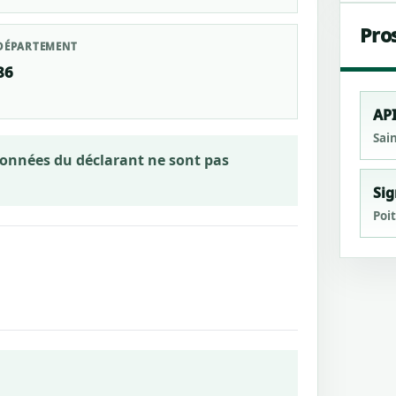
Pro
DÉPARTEMENT
86
API
Sain
rdonnées du déclarant ne sont pas
Sig
Poit