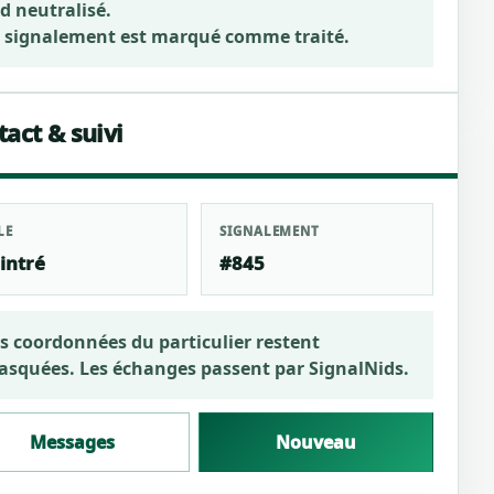
d neutralisé.
 signalement est marqué comme traité.
act & suivi
LE
SIGNALEMENT
intré
#845
s coordonnées du particulier restent
squées. Les échanges passent par SignalNids.
Messages
Nouveau