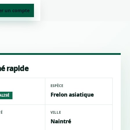
er un compte
é rapide
ESPÈCE
Frelon asiatique
ALISÉ
TÉ
VILLE
Naintré