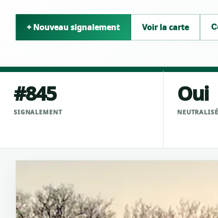
+ Nouveau signalement
Voir la carte
C
#845
Oui
SIGNALEMENT
NEUTRALIS