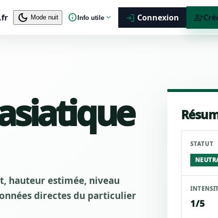
dark_mode
info
person_add
.fr
expand_more
Connexion
Cré
login
Mode nuit
Info utile
 asiatique
Résum
STATUT
NEUTR
ut, hauteur estimée, niveau
INTENSI
nnées directes du particulier
1/5