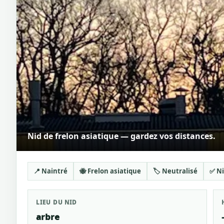
Nid de frelon asiatique — gardez vos distances.
📍 Naintré
🐝 Frelon asiatique
🏷️ Neutralisé
✅ Ni
LIEU DU NID
arbre