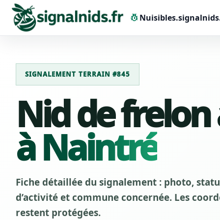
pest_control
Nuisibles.signalnids
SIGNALEMENT TERRAIN #845
Nid de frelon
à Naintré
Fiche détaillée du signalement : photo, stat
d’activité et commune concernée. Les coordo
restent protégées.