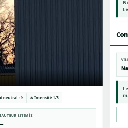
Ni
Le
Cont
VIL
Na
Le
ma
d neutralisé
🔥 Intensité 1/5
HAUTEUR ESTIMÉE
—