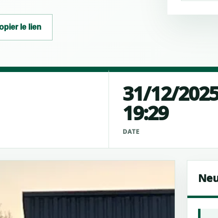
opier le lien
31/12/202
19:29
É
DATE
Neu