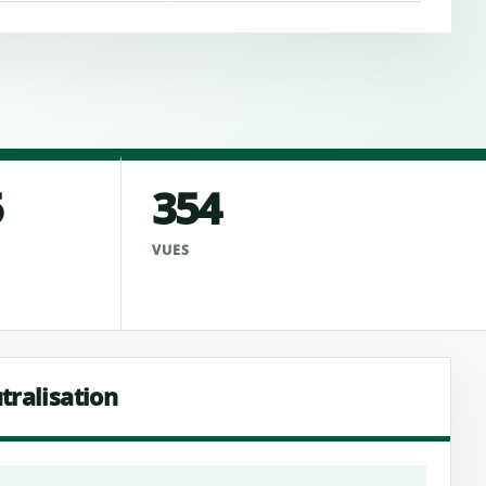
5
354
VUES
tralisation