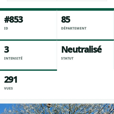
#853
85
ID
DÉPARTEMENT
3
Neutralisé
INTENSITÉ
STATUT
291
VUES