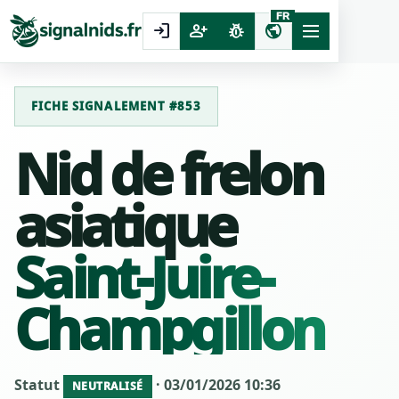
FR
login
person_add
pest_control
public
FICHE SIGNALEMENT #853
Nid de frelon
asiatique
Saint-Juire-
Champgillon
Statut
· 03/01/2026 10:36
NEUTRALISÉ