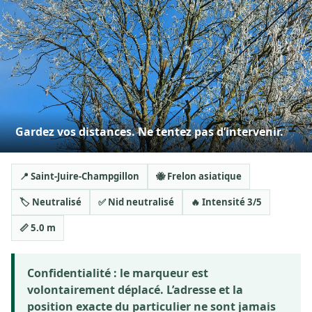
Gardez vos distances. Ne tentez pas d’intervenir.
📍 Saint-Juire-Champgillon
🐝 Frelon asiatique
🏷️ Neutralisé
✅ Nid neutralisé
🔥 Intensité 3/5
📏 5.0 m
Confidentialité :
le marqueur est
volontairement déplacé. L’adresse et la
position exacte du particulier ne sont jamais