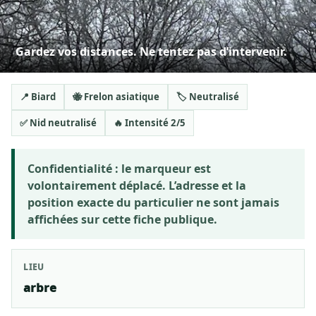
Gardez vos distances. Ne tentez pas d’intervenir.
📍 Biard
🐝 Frelon asiatique
🏷️ Neutralisé
✅ Nid neutralisé
🔥 Intensité 2/5
Confidentialité :
le marqueur est
volontairement déplacé. L’adresse et la
position exacte du particulier ne sont jamais
affichées sur cette fiche publique.
LIEU
arbre