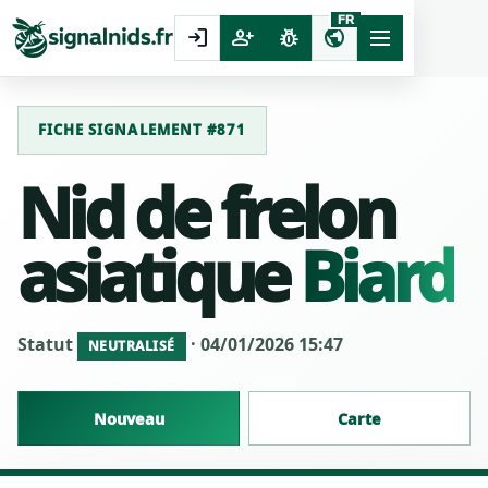
FR
login
person_add
pest_control
public
FICHE SIGNALEMENT #871
Nid de frelon
asiatique
Biard
Statut
· 04/01/2026 15:47
NEUTRALISÉ
Nouveau
Carte