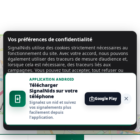
Vos préférences de confidentialité
SignalNids utilise des cookies strictement nécessaires au
fonctionnement du site. Avec votre accord, nous pouvons
également utiliser des traceurs de mesure d’audience et,
lorsque cela est nécessaire, des traceurs liés aux
campagnes. Vous pouvez tout accepter, tout refuser ou
personnaliser vos choix.
En savoir plus
APPLICATION ANDROID
Télécharger
Tout accepter
SignalNids sur votre
téléphone
install_mobile
close
shop
Google Play
Signalez un nid et suivez
Tout refuser
vos signalements plus
facilement depuis
l’application.
Personnaliser