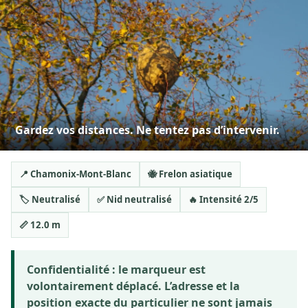
Gardez vos distances. Ne tentez pas d’intervenir.
📍 Chamonix-Mont-Blanc
🐝 Frelon asiatique
🏷️ Neutralisé
✅ Nid neutralisé
🔥 Intensité 2/5
📏 12.0 m
Confidentialité :
le marqueur est
volontairement déplacé. L’adresse et la
position exacte du particulier ne sont jamais