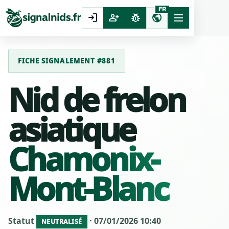
FR
login
person_add
pest_control
public
FICHE SIGNALEMENT #881
Nid de frelon
asiatique
Chamonix-
Mont-Blanc
Statut
· 07/01/2026 10:40
NEUTRALISÉ