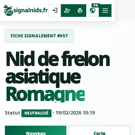
FR
login
person_add
pest_control
public
FICHE SIGNALEMENT #957
Nid de frelon
asiatique
Romagne
Statut
· 19/02/2026 10:19
NEUTRALISÉ
Nouveau
Carte