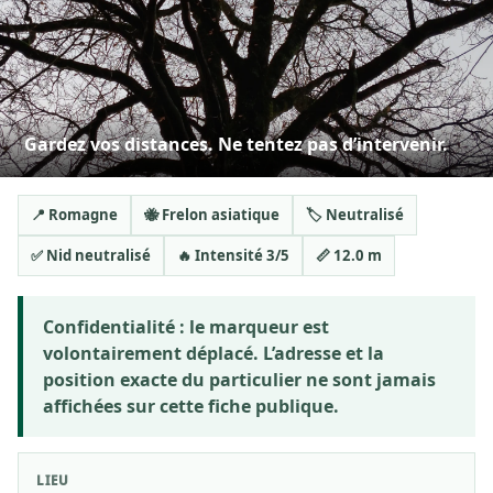
Gardez vos distances. Ne tentez pas d’intervenir.
📍 Romagne
🐝 Frelon asiatique
🏷️ Neutralisé
✅ Nid neutralisé
🔥 Intensité 3/5
📏 12.0 m
Confidentialité :
le marqueur est
volontairement déplacé. L’adresse et la
position exacte du particulier ne sont jamais
affichées sur cette fiche publique.
LIEU