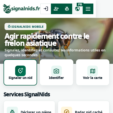
FR
login
person_add
pest_control
public
pest_control
SIGNALNIDS MOBILE
Agir rapidement contre le
frelon asiatique
Signalez, identifiez et consultez les informations utiles en
quelques secondes.
add_location_alt
photo_camera
map
Signaler un nid
Identifier
Voir la carte
Services SignalNids
pest_control
explore
Déclarer un piège
Radar nid caché