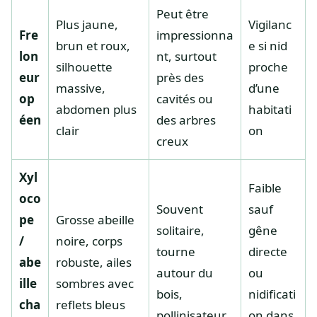
Peut être
Plus jaune,
Vigilanc
Fre
impressionna
brun et roux,
e si nid
lon
nt, surtout
silhouette
proche
eur
près des
massive,
d’une
op
cavités ou
abdomen plus
habitati
éen
des arbres
clair
on
creux
Xyl
Faible
oco
Souvent
sauf
pe
Grosse abeille
solitaire,
gêne
/
noire, corps
tourne
directe
abe
robuste, ailes
autour du
ou
ille
sombres avec
bois,
nidificati
cha
reflets bleus
pollinisateur
on dans