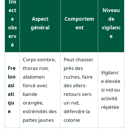
Ins
ect
Niveau
e
Aspect
Comportem
de
obs
général
ent
vigilanc
erv
e
é
Corps sombre,
Peut chasser
Fre
thorax noir,
près des
Vigilanc
lon
abdomen
ruches, faire
e élevée
asi
foncé avec
des allers-
si nid ou
ati
bande
retours vers
activité
qu
orangée,
un nid,
répétée
e
extrémités des
défendre la
pattes jaunes
colonie