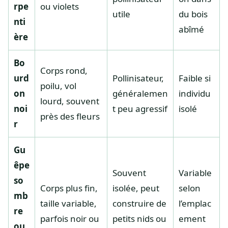
rpe
ou violets
utile
du bois
nti
abîmé
ère
Bo
Corps rond,
urd
Pollinisateur,
Faible si
poilu, vol
on
généralemen
individu
lourd, souvent
noi
t peu agressif
isolé
près des fleurs
r
Gu
êpe
Souvent
Variable
so
Corps plus fin,
isolée, peut
selon
mb
taille variable,
construire de
l’emplac
re
parfois noir ou
petits nids ou
ement
ou