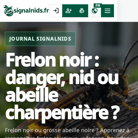
FR
login
person_add
pest_control
public
JOURNAL SIGNALNIDS
Frelon noir :
danger, nid ou
abeille
charpentière ?
Frelon noir ou grosse abeille noire ? Apprenez à