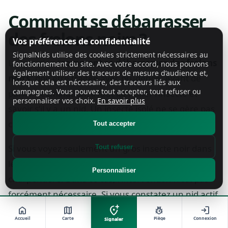
Comment se débarrasser
des frelons noirs ?
Vos préférences de confidentialité
SignalNids utilise des cookies strictement nécessaires au
La question “
comment se débarrasser des frelons
fonctionnement du site. Avec votre accord, nous pouvons
également utiliser des traceurs de mesure d’audience et,
noirs
” doit être traitée avec prudence. Avant de
lorsque cela est nécessaire, des traceurs liés aux
campagnes. Vous pouvez tout accepter, tout refuser ou
parler d’élimination, il faut identifier l’insecte et
personnaliser vos choix.
En savoir plus
savoir s’il y a un nid. Un insecte isolé ne se gère pas
comme une colonie installée.
Tout accepter
Si vous voyez seulement un gros insecte noir dans
Tout refuser
le jardin, il peut s’agir d’un bourdon ou d’une abeille
Personnaliser
charpentière. Dans ce cas, l’intervention n’est pas
forcément nécessaire. Si vous constatez un nid actif
de frelons, la situation est différente : il faut éviter
add_location_alt
home
map
pest_control
login
Accueil
Carte
Piège
Connexion
Signaler
toute intervention personnelle et contacter un