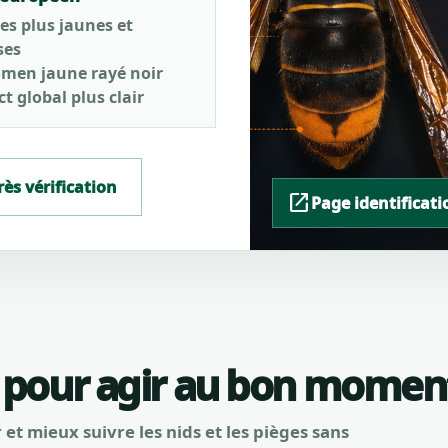
es plus jaunes et
ses
men jaune rayé noir
t global plus clair
rès vérification
open_in_new
Page identificati
 pour agir au bon momen
r et mieux suivre les nids et les pièges sans