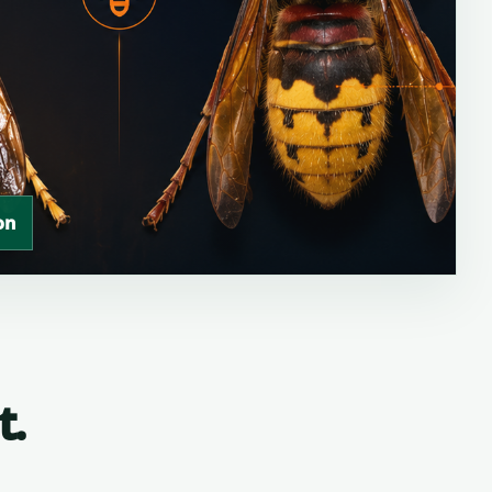
on
t.