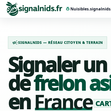
pest_control
Nuisibles.signalnids
campaign
SIGNALNIDS — RÉSEAU CITOYEN & TERRAIN
Signaler un
de
frelon as
en
France
CART