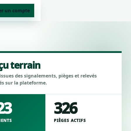
er un compte
çu terrain
ssues des signalements, pièges et relevés
és sur la plateforme.
23
326
MENTS
PIÈGES ACTIFS