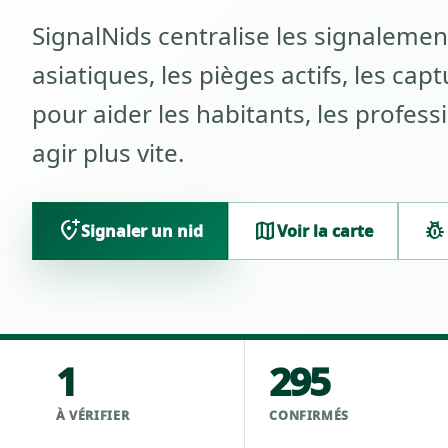
SignalNids centralise les signalemen
asiatiques, les pièges actifs, les cap
pour aider les habitants, les profes
agir plus vite.
add_location_alt
map
pest_control
Signaler un nid
Voir la carte
1
295
À VÉRIFIER
CONFIRMÉS