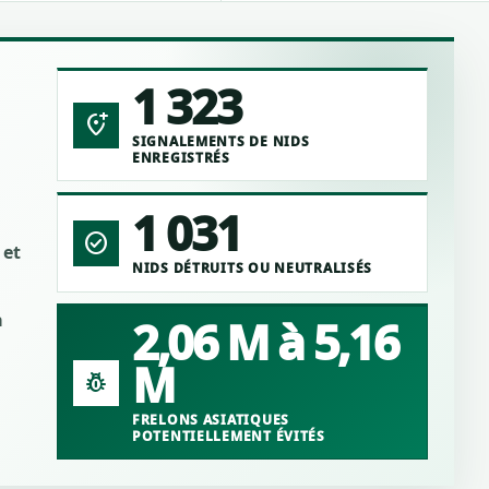
1 323
add_location_alt
SIGNALEMENTS DE NIDS
ENREGISTRÉS
1 031
check_circle
 et
NIDS DÉTRUITS OU NEUTRALISÉS
a
2,06 M à 5,16
M
pest_control
FRELONS ASIATIQUES
POTENTIELLEMENT ÉVITÉS