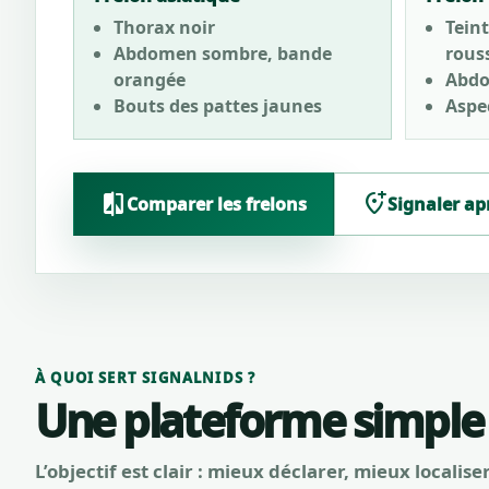
Thorax noir
Teint
Abdomen sombre, bande
rous
orangée
Abdo
Bouts des pattes jaunes
Aspec
compare
add_location_alt
Comparer les frelons
Signaler ap
À QUOI SERT SIGNALNIDS ?
Une plateforme simple
L’objectif est clair : mieux déclarer, mieux localise