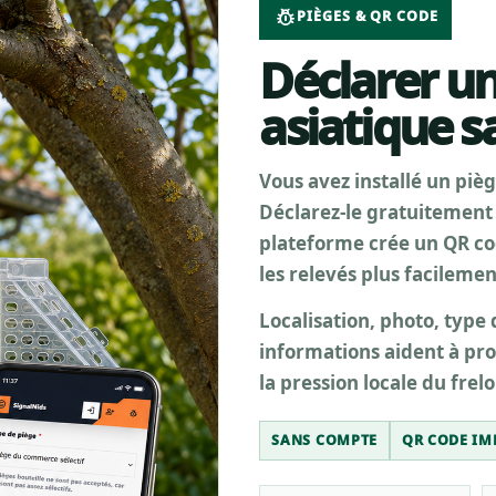
pest_control
PIÈGES & QR CODE
Déclarer un
asiatique 
Vous avez installé un pièg
Déclarez-le gratuitement
plateforme crée un QR cod
les relevés plus facilemen
Localisation, photo, type
informations aident à prod
la pression locale du frel
SANS COMPTE
QR CODE IM