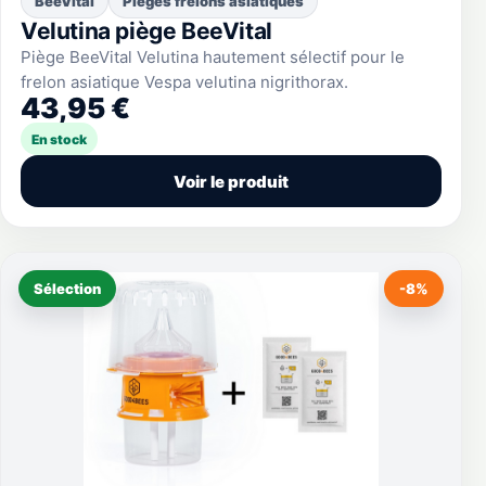
BeeVital
Pièges frelons asiatiques
Velutina piège BeeVital
Piège BeeVital Velutina hautement sélectif pour le
frelon asiatique Vespa velutina nigrithorax.
43,95 €
En stock
Voir le produit
Sélection
-8%