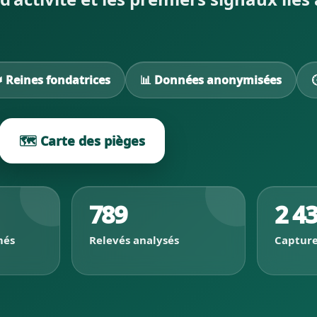
 Reines fondatrices
📊 Données anonymisées
🗺️ Carte des pièges
789
2 4
més
Relevés analysés
Capture