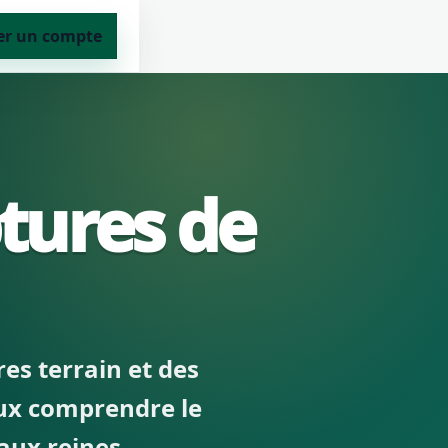
er un compte
tures de
es terrain et des
eux comprendre le
 aux reines