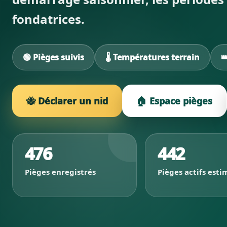
fondatrices.
🟢 Pièges suivis
🌡️ Températures terrain

🐝 Déclarer un nid
🏠 Espace pièges
476
442
Pièges enregistrés
Pièges actifs esti