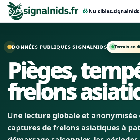
pest_control
Nuisibles.signalnids
DONNÉES PUBLIQUES SIGNALNIDS
Terrain en di
Pièges, tempé
frelons asiat
Une lecture globale et anonymisée 
captures de frelons asiatiques à p
démarrage saisonnier, les périodes d