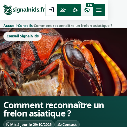
FR
login
person_add
pest_control
public
Accueil
·
Conseils
·
Comment reconnaître un frelon asiatique ?
Conseil SignalNids
Comment reconnaître un
frelon asiatique ?
🗓️ Mis à jour le 29/10/2025
✍️ Contact