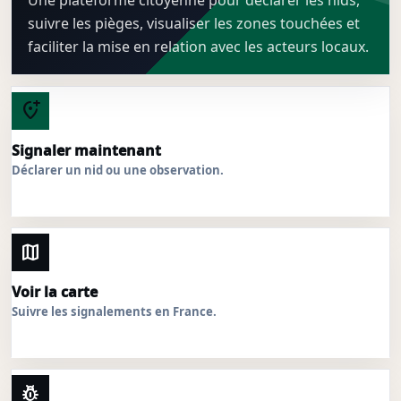
suivre les pièges, visualiser les zones touchées et
faciliter la mise en relation avec les acteurs locaux.
add_location_alt
Signaler maintenant
Déclarer un nid ou une observation.
map
Voir la carte
Suivre les signalements en France.
pest_control