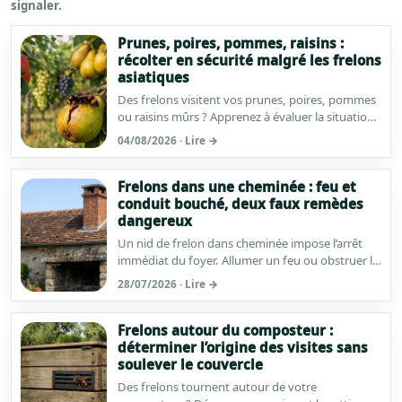
signaler.
Prunes, poires, pommes, raisins :
récolter en sécurité malgré les frelons
asiatiques
Des frelons visitent vos prunes, poires, pommes
ou raisins mûrs ? Apprenez à évaluer la situation,
à récolter sans geste brusque et à reconnaître les
04/08/2026 · Lire →
signes qui imposent de s’éloigner.
Frelons dans une cheminée : feu et
conduit bouché, deux faux remèdes
dangereux
Un nid de frelon dans cheminée impose l’arrêt
immédiat du foyer. Allumer un feu ou obstruer le
conduit peut aggraver les risques de fumées,
28/07/2026 · Lire →
d’incendie et de piqûres.
Frelons autour du composteur :
déterminer l’origine des visites sans
soulever le couvercle
Des frelons tournent autour de votre