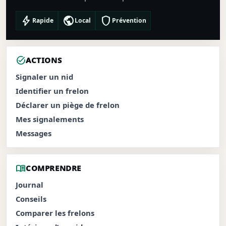
bolt
public
shield
Rapide
Local
Prévention
task_alt
ACTIONS
Signaler un nid
Identifier un frelon
Déclarer un piège de frelon
Mes signalements
Messages
menu_book
COMPRENDRE
Journal
Conseils
Comparer les frelons