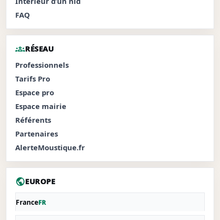
Intérieur d’un nid
FAQ
groups
RÉSEAU
Professionnels
Tarifs Pro
Espace pro
Espace mairie
Référents
Partenaires
AlerteMoustique.fr
public
EUROPE
France
FR