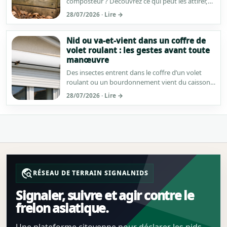
composteur ? Découvrez ce qui peut les attirer,
les indices d’un simple nourrissage et les
28/07/2026 · Lire →
vérifications extérieures à effectuer sans ouvrir ni
déplacer le bac.
Nid ou va-et-vient dans un coffre de
volet roulant : les gestes avant toute
manœuvre
Des insectes entrent dans le coffre d’un volet
roulant ou un bourdonnement vient du caisson ?
Ne manœuvrez plus le volet : sécurisez la pièce,
28/07/2026 · Lire →
observez à distance et faites identifier la situation
avant toute intervention.
travel_explore
RÉSEAU DE TERRAIN SIGNALNIDS
Signaler, suivre et agir contre le
frelon asiatique.
Une plateforme citoyenne pour déclarer les nids,