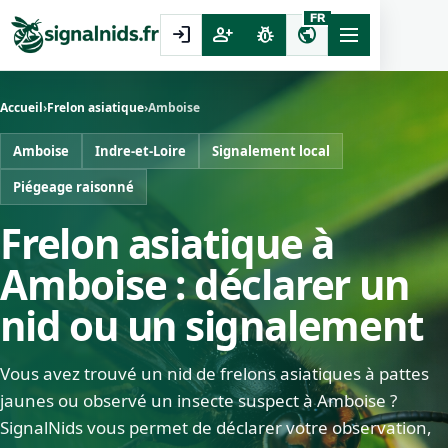
FR
login
person_add
pest_control
public
Accueil
›
Frelon asiatique
›
Amboise
Amboise
Indre-et-Loire
Signalement local
Piégeage raisonné
Frelon asiatique à
Amboise : déclarer un
nid ou un signalement
Vous avez trouvé un nid de frelons asiatiques à pattes
jaunes ou observé un insecte suspect à Amboise ?
SignalNids vous permet de déclarer votre observation,