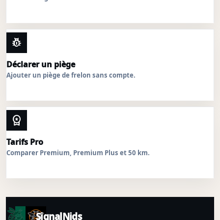
pest_control
Déclarer un piège
Ajouter un piège de frelon sans compte.
workspace_premium
Tarifs Pro
Comparer Premium, Premium Plus et 50 km.
SignalNids