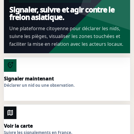
Signaler, suivre et agir contre le
frelon asiatique.
Une plateforme citoyenne pour déclarer les nids,
suivre les pièges, visualiser les zones touchées et
faciliter la mise en relation avec les acteurs locaux.
add_location_alt
Signaler maintenant
Déclarer un nid ou une observation.
map
Voir la carte
Suivre les signalements en France.