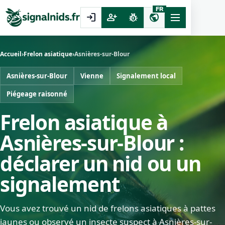
FR
login
person_add
pest_control
public
Accueil
›
Frelon asiatique
›
Asnières-sur-Blour
Asnières-sur-Blour
Vienne
Signalement local
Piégeage raisonné
Frelon asiatique à
Asnières-sur-Blour :
déclarer un nid ou un
signalement
Vous avez trouvé un nid de frelons asiatiques à pattes
jaunes ou observé un insecte suspect à Asnières-sur-