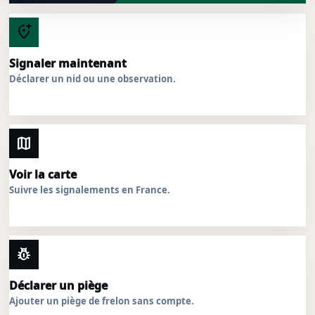
add_location_alt
Signaler maintenant
Déclarer un nid ou une observation.
map
Voir la carte
Suivre les signalements en France.
pest_control
Déclarer un piège
Ajouter un piège de frelon sans compte.