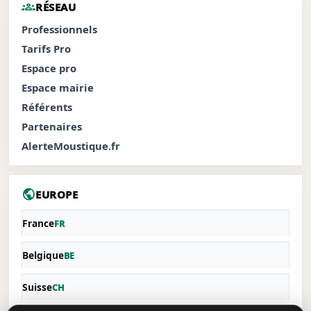
groups
RÉSEAU
Professionnels
Tarifs Pro
Espace pro
Espace mairie
Référents
Partenaires
AlerteMoustique.fr
public
EUROPE
France
FR
Belgique
BE
Suisse
CH