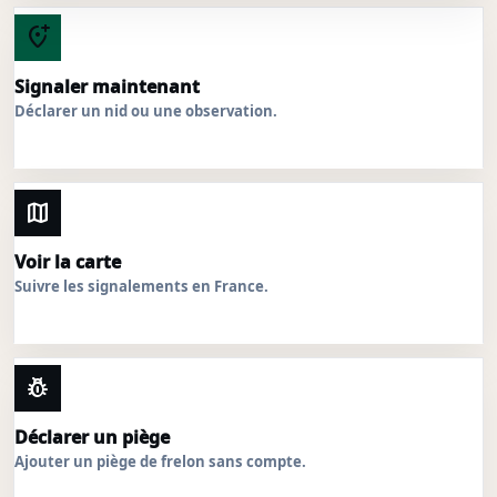
add_location_alt
Signaler maintenant
Déclarer un nid ou une observation.
map
Voir la carte
Suivre les signalements en France.
pest_control
Déclarer un piège
Ajouter un piège de frelon sans compte.