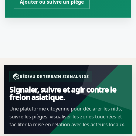
Ajouter ou suivre un piège
travel_explore
RÉSEAU DE TERRAIN SIGNALNIDS
Signaler, suivre et agir contre le
frelon asiatique.
Une plateforme citoyenne pour déclarer les nids,
suivre les pièges, visualiser les zones touchées et
faciliter la mise en relation avec les acteurs locaux.