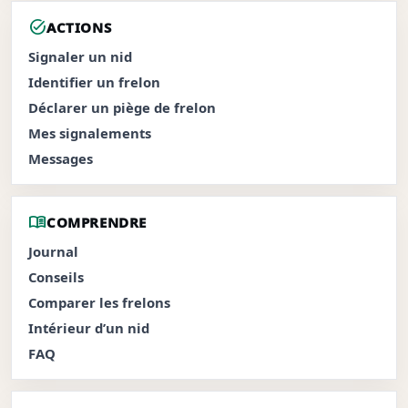
task_alt
ACTIONS
Signaler un nid
Identifier un frelon
Déclarer un piège de frelon
Mes signalements
Messages
menu_book
COMPRENDRE
Journal
Conseils
Comparer les frelons
Intérieur d’un nid
FAQ