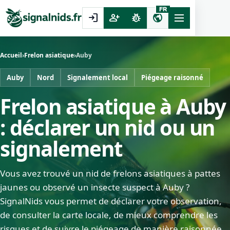
FR
login
person_add
pest_control
public
Accueil
›
Frelon asiatique
›
Auby
Auby
Nord
Signalement local
Piégeage raisonné
Frelon asiatique à Auby
: déclarer un nid ou un
signalement
Vous avez trouvé un nid de frelons asiatiques à pattes
jaunes ou observé un insecte suspect à Auby ?
SignalNids vous permet de déclarer votre observation,
de consulter la carte locale, de mieux comprendre les
risques et de suivre le piégeage de manière raisonnée.