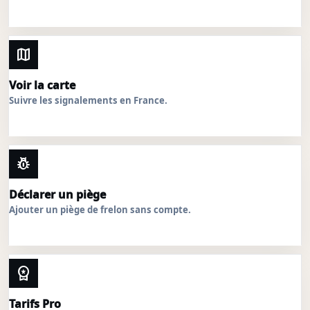
map
Voir la carte
Suivre les signalements en France.
pest_control
Déclarer un piège
Ajouter un piège de frelon sans compte.
workspace_premium
Tarifs Pro