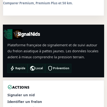
Comparer Premium, Premium Plus et 50 km.
SignalNids
Plateforme française de signalement et de suivi autour
du frelon asiatique à pattes jaunes. Les données locales
aident à mieux comprendre la pression terrain.
bolt
public
shield
Rapide
Local
Prévention
task_alt
ACTIONS
Signaler un nid
Identifier un frelon