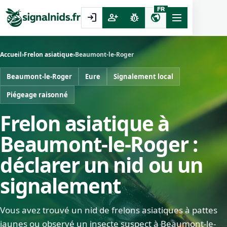
FR
login
person_add
pest_control
public
Accueil
›
Frelon asiatique
›
Beaumont-le-Roger
Beaumont-le-Roger
Eure
Signalement local
Piégeage raisonné
Frelon asiatique à
Beaumont-le-Roger :
déclarer un nid ou un
signalement
Vous avez trouvé un nid de frelons asiatiques à pattes
jaunes ou observé un insecte suspect à Beaumont-le-