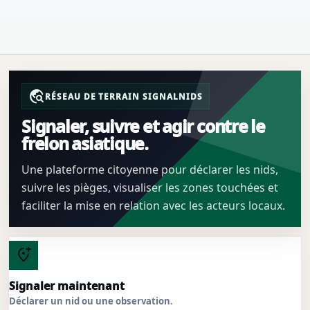
travel_explore
RÉSEAU DE TERRAIN SIGNALNIDS
Signaler, suivre et agir contre le
frelon asiatique.
Une plateforme citoyenne pour déclarer les nids,
suivre les pièges, visualiser les zones touchées et
faciliter la mise en relation avec les acteurs locaux.
add_location_alt
Signaler maintenant
Déclarer un nid ou une observation.