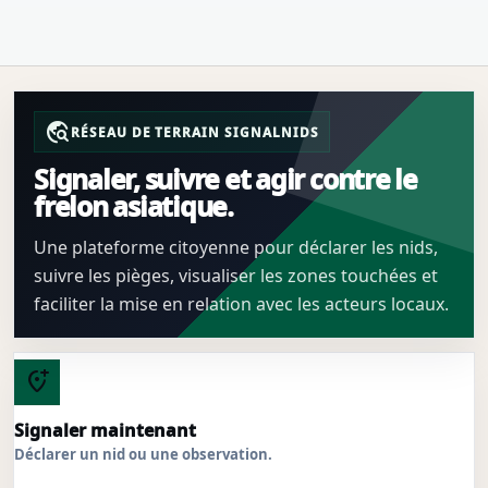
travel_explore
RÉSEAU DE TERRAIN SIGNALNIDS
Signaler, suivre et agir contre le
frelon asiatique.
Une plateforme citoyenne pour déclarer les nids,
suivre les pièges, visualiser les zones touchées et
faciliter la mise en relation avec les acteurs locaux.
add_location_alt
Signaler maintenant
Déclarer un nid ou une observation.