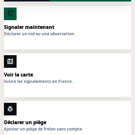
add_location_alt
Signaler maintenant
Déclarer un nid ou une observation.
map
Voir la carte
Suivre les signalements en France.
pest_control
Déclarer un piège
Ajouter un piège de frelon sans compte.