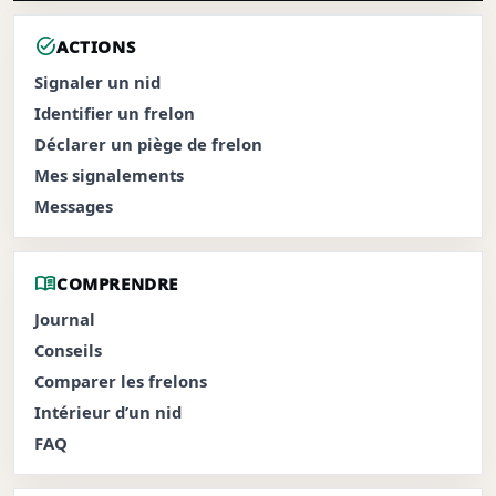
task_alt
ACTIONS
Signaler un nid
Identifier un frelon
Déclarer un piège de frelon
Mes signalements
Messages
menu_book
COMPRENDRE
Journal
Conseils
Comparer les frelons
Intérieur d’un nid
FAQ