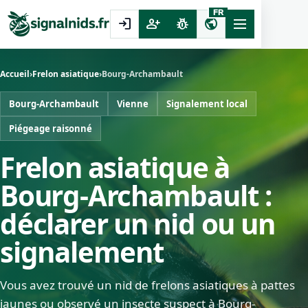
FR
login
person_add
pest_control
public
Accueil
›
Frelon asiatique
›
Bourg-Archambault
Bourg-Archambault
Vienne
Signalement local
Piégeage raisonné
Frelon asiatique à
Bourg-Archambault :
déclarer un nid ou un
signalement
Vous avez trouvé un nid de frelons asiatiques à pattes
jaunes ou observé un insecte suspect à Bourg-