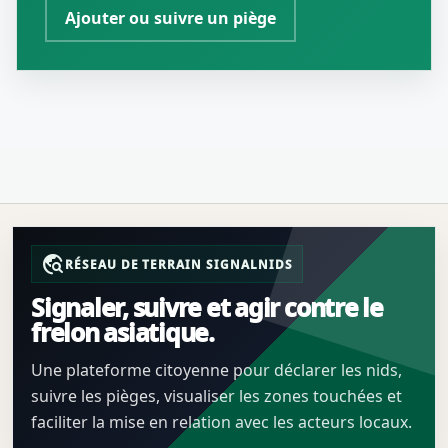
Ajouter ou suivre un piège
travel_explore
RÉSEAU DE TERRAIN SIGNALNIDS
Signaler, suivre et agir contre le
frelon asiatique.
Une plateforme citoyenne pour déclarer les nids,
suivre les pièges, visualiser les zones touchées et
faciliter la mise en relation avec les acteurs locaux.