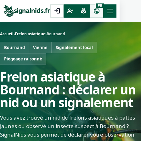
FR
login
person_add
pest_control
public
Accueil
›
Frelon asiatique
›
Bournand
Bournand
Vienne
Signalement local
Piégeage raisonné
Frelon asiatique à
Bournand : déclarer un
nid ou un signalement
Vous avez trouvé un nid de frelons asiatiques à pattes
jaunes ou observé un insecte suspect à Bournand ?
SignalNids vous permet de déclarer votre observation,