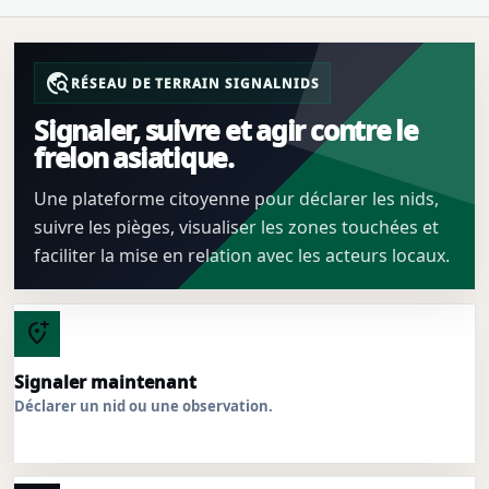
travel_explore
RÉSEAU DE TERRAIN SIGNALNIDS
Signaler, suivre et agir contre le
frelon asiatique.
Une plateforme citoyenne pour déclarer les nids,
suivre les pièges, visualiser les zones touchées et
faciliter la mise en relation avec les acteurs locaux.
add_location_alt
Signaler maintenant
Déclarer un nid ou une observation.