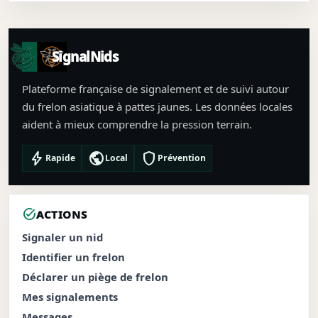
SignalNids
Plateforme française de signalement et de suivi autour
du frelon asiatique à pattes jaunes. Les données locales
aident à mieux comprendre la pression terrain.
bolt
public
shield
Rapide
Local
Prévention
task_alt
ACTIONS
Signaler un nid
Identifier un frelon
Déclarer un piège de frelon
Mes signalements
Messages