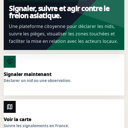
Signaler, suivre et agir contre le
frelon asiatique.
Une plateforme citoyenne pour déclarer les nids,
suivre les pièges, visualiser les zones touchées et
faciliter la mise en relation avec les acteurs locaux.
add_location_alt
Signaler maintenant
Déclarer un nid ou une observation.
map
Voir la carte
Suivre les signalements en France.