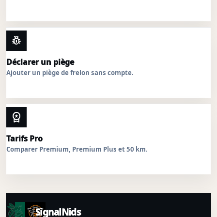
pest_control
Déclarer un piège
Ajouter un piège de frelon sans compte.
workspace_premium
Tarifs Pro
Comparer Premium, Premium Plus et 50 km.
SignalNids