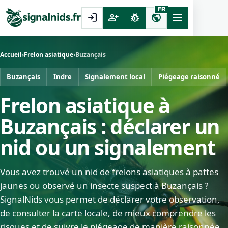
FR
login
person_add
pest_control
public
Accueil
›
Frelon asiatique
›
Buzançais
Buzançais
Indre
Signalement local
Piégeage raisonné
Frelon asiatique à
Buzançais : déclarer un
nid ou un signalement
Vous avez trouvé un nid de frelons asiatiques à pattes
jaunes ou observé un insecte suspect à Buzançais ?
SignalNids vous permet de déclarer votre observation,
de consulter la carte locale, de mieux comprendre les
risques et de suivre le piégeage de manière raisonnée.