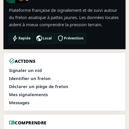
Plateforme française de signalement et de suivi autour
du frelon asiatique à pattes jaunes. Les données locales
aident à mieux comprendre la pression terrain.
bolt
public
shield
Rapide
Local
Prévention
task_alt
ACTIONS
Signaler un nid
Identifier un frelon
Déclarer un piège de frelon
Mes signalements
Messages
menu_book
COMPRENDRE