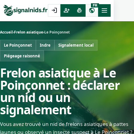
FR
login
person_add
pest_control
public
Accueil
›
Frelon asiatique
›
Le Poinçonnet
Le Poinçonnet
Indre
Signalement local
Piégeage raisonné
Frelon asiatique à Le
Poinçonnet : déclarer
un nid ou un
signalement
Vous avez trouvé un nid de frelons asiatiques à pattes
jaunes ou observé un insecte suspect à Le Poinçonnet ?