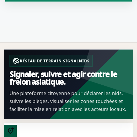
travel_explore
RÉSEAU DE TERRAIN SIGNALNIDS
Signaler, suivre et agir contre le
frelon asiatique.
Une plateforme citoyenne pour déclarer les nids,
suivre les pièges, visualiser les zones touchées et
faciliter la mise en relation avec les acteurs locaux.
add_location_alt