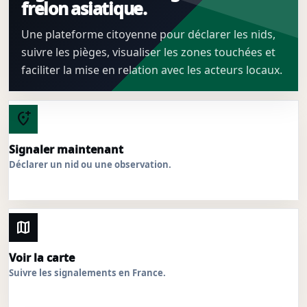
frelon asiatique.
Une plateforme citoyenne pour déclarer les nids,
suivre les pièges, visualiser les zones touchées et
faciliter la mise en relation avec les acteurs locaux.
add_location_alt
Signaler maintenant
Déclarer un nid ou une observation.
map
Voir la carte
Suivre les signalements en France.