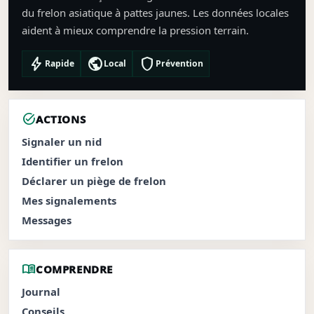
du frelon asiatique à pattes jaunes. Les données locales
aident à mieux comprendre la pression terrain.
bolt
public
shield
Rapide
Local
Prévention
task_alt
ACTIONS
Signaler un nid
Identifier un frelon
Déclarer un piège de frelon
Mes signalements
Messages
menu_book
COMPRENDRE
Journal
Conseils