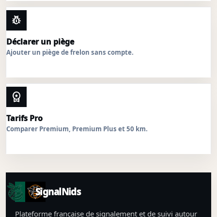
pest_control
Déclarer un piège
Ajouter un piège de frelon sans compte.
workspace_premium
Tarifs Pro
Comparer Premium, Premium Plus et 50 km.
SignalNids
Plateforme française de signalement et de suivi autour