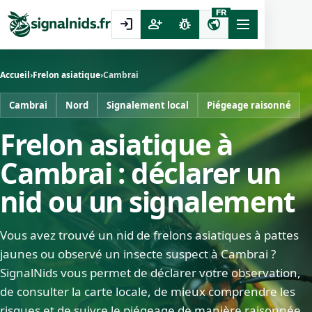
FR
login
person_add
pest_control
public
Accueil
›
Frelon asiatique
›
Cambrai
Cambrai
Nord
Signalement local
Piégeage raisonné
Frelon asiatique à
Cambrai : déclarer un
nid ou un signalement
Vous avez trouvé un nid de frelons asiatiques à pattes
jaunes ou observé un insecte suspect à Cambrai ?
SignalNids vous permet de déclarer votre observation,
de consulter la carte locale, de mieux comprendre les
risques et de suivre le piégeage de manière raisonnée.