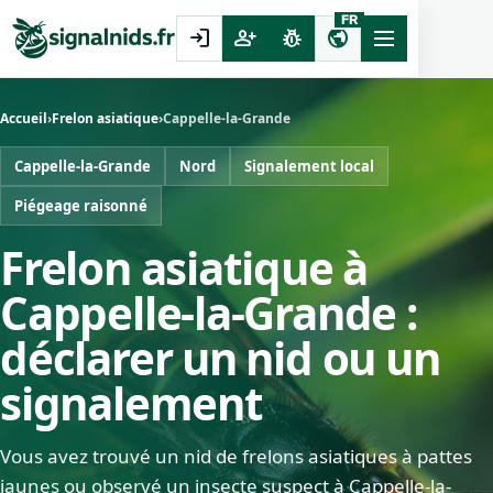
FR
login
person_add
pest_control
public
Accueil
›
Frelon asiatique
›
Cappelle-la-Grande
Cappelle-la-Grande
Nord
Signalement local
Piégeage raisonné
Frelon asiatique à
Cappelle-la-Grande :
déclarer un nid ou un
signalement
Vous avez trouvé un nid de frelons asiatiques à pattes
jaunes ou observé un insecte suspect à Cappelle-la-