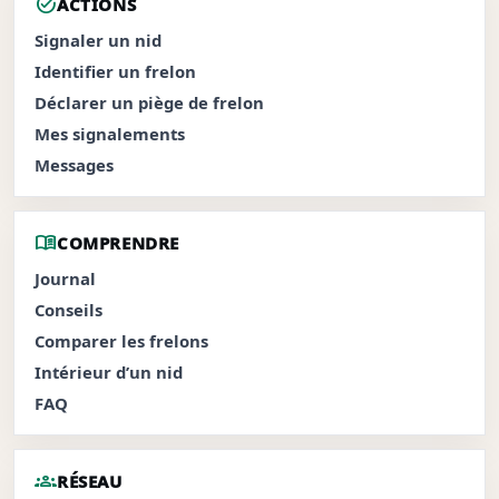
task_alt
ACTIONS
Signaler un nid
Identifier un frelon
Déclarer un piège de frelon
Mes signalements
Messages
menu_book
COMPRENDRE
Journal
Conseils
Comparer les frelons
Intérieur d’un nid
FAQ
groups
RÉSEAU