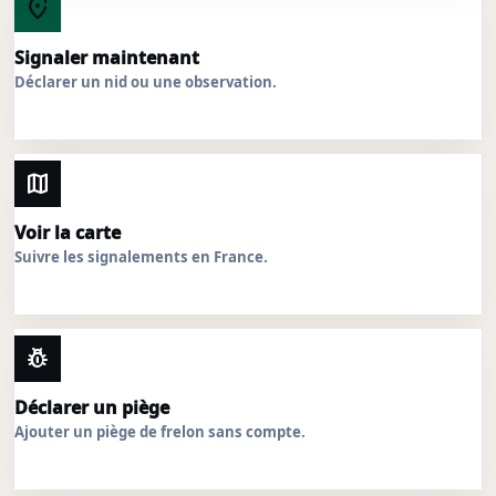
add_location_alt
Signaler maintenant
Déclarer un nid ou une observation.
map
Voir la carte
Suivre les signalements en France.
pest_control
Déclarer un piège
Ajouter un piège de frelon sans compte.