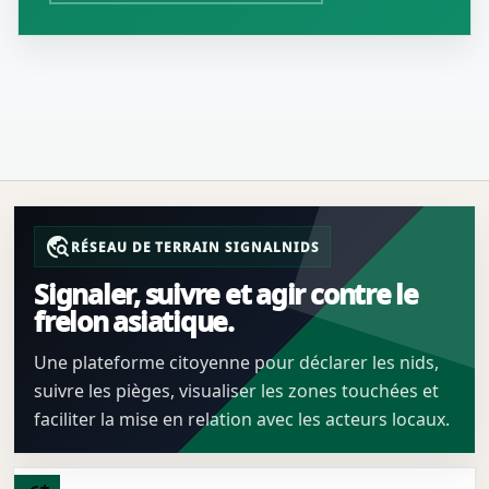
travel_explore
RÉSEAU DE TERRAIN SIGNALNIDS
Signaler, suivre et agir contre le
frelon asiatique.
Une plateforme citoyenne pour déclarer les nids,
suivre les pièges, visualiser les zones touchées et
faciliter la mise en relation avec les acteurs locaux.