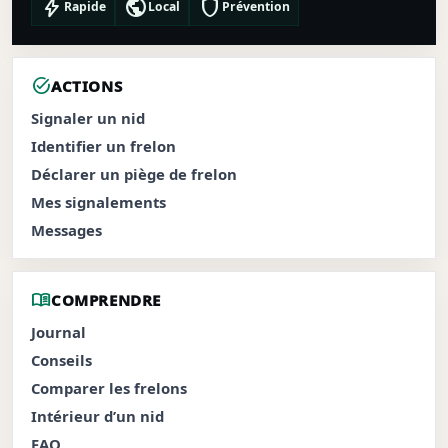
bolt
public
shield
Rapide
Local
Prévention
task_alt
ACTIONS
Signaler un nid
Identifier un frelon
Déclarer un piège de frelon
Mes signalements
Messages
menu_book
COMPRENDRE
Journal
Conseils
Comparer les frelons
Intérieur d’un nid
FAQ