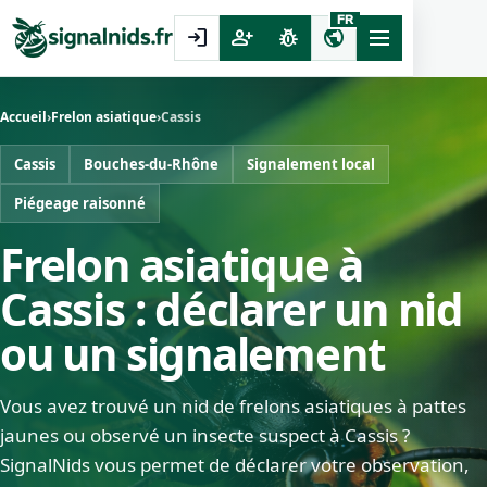
FR
login
person_add
pest_control
public
Accueil
›
Frelon asiatique
›
Cassis
Cassis
Bouches-du-Rhône
Signalement local
Piégeage raisonné
Frelon asiatique à
Cassis : déclarer un nid
ou un signalement
Vous avez trouvé un nid de frelons asiatiques à pattes
jaunes ou observé un insecte suspect à Cassis ?
SignalNids vous permet de déclarer votre observation,