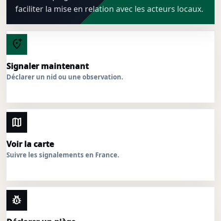
faciliter la mise en relation avec les acteurs locaux.
add_location_alt
Signaler maintenant
Déclarer un nid ou une observation.
map
Voir la carte
Suivre les signalements en France.
pest_control