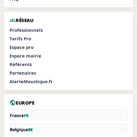
groups
RÉSEAU
Professionnels
Tarifs Pro
Espace pro
Espace mairie
Référents
Partenaires
AlerteMoustique.fr
public
EUROPE
France
FR
Belgique
BE