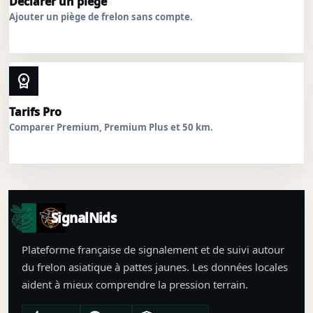
Déclarer un piège
Ajouter un piège de frelon sans compte.
workspace_premium
Tarifs Pro
Comparer Premium, Premium Plus et 50 km.
SignalNids
Plateforme française de signalement et de suivi autour
du frelon asiatique à pattes jaunes. Les données locales
aident à mieux comprendre la pression terrain.