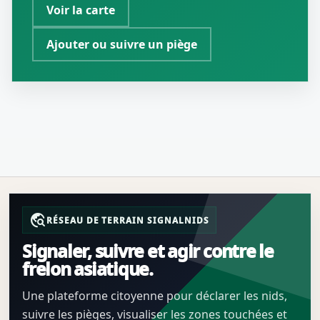
Voir la carte
Ajouter ou suivre un piège
travel_explore
RÉSEAU DE TERRAIN SIGNALNIDS
Signaler, suivre et agir contre le
frelon asiatique.
Une plateforme citoyenne pour déclarer les nids,
suivre les pièges, visualiser les zones touchées et