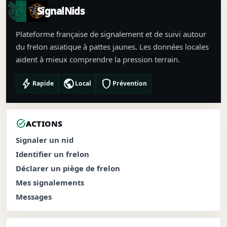
SignalNids
Plateforme française de signalement et de suivi autour
du frelon asiatique à pattes jaunes. Les données locales
aident à mieux comprendre la pression terrain.
bolt
public
shield
Rapide
Local
Prévention
task_alt
ACTIONS
Signaler un nid
Identifier un frelon
Déclarer un piège de frelon
Mes signalements
Messages