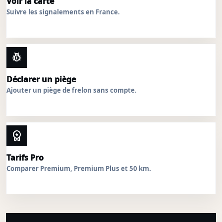
Voir la carte
Suivre les signalements en France.
pest_control
Déclarer un piège
Ajouter un piège de frelon sans compte.
workspace_premium
Tarifs Pro
Comparer Premium, Premium Plus et 50 km.