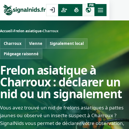
FR
login
person_add
pest_control
public
Accueil
›
Frelon asiatique
›
Charroux
Charroux
Vienne
Signalement local
Piégeage raisonné
Frelon asiatique à
Charroux : déclarer un
nid ou un signalement
Vous avez trouvé un nid de frelons asiatiques à pattes
jaunes ou observé un insecte suspect à Charroux ?
SignalNids vous permet de déclarer votre observation,