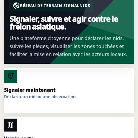
travel_explore
RÉSEAU DE TERRAIN SIGNALNIDS
Signaler, suivre et agir contre le
frelon asiatique.
Une plateforme citoyenne pour déclarer les nids,
suivre les pièges, visualiser les zones touchées et
faciliter la mise en relation avec les acteurs locaux.
add_location_alt
Signaler maintenant
Déclarer un nid ou une observation.
map