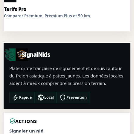
Tarifs Pro
Comparer Premium, Premium Plus et 50 km.
SignalNids
Plateforme française de signalement et de suivi autour
du frelon asiatique à pattes jaunes. Les données locales
aident à mieux comprendre la pression terrain.
bolt
public
shield
Rapide
Local
Prévention
task_alt
ACTIONS
Signaler un nid