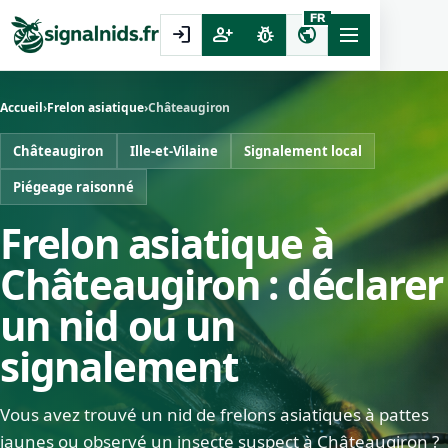
FR
login
person_add
pest_control
public
Accueil
›
Frelon asiatique
›
Châteaugiron
Châteaugiron
Ille-et-Vilaine
Signalement local
Piégeage raisonné
Frelon asiatique à
Châteaugiron : déclarer
un nid ou un
signalement
Vous avez trouvé un nid de frelons asiatiques à pattes
jaunes ou observé un insecte suspect à Châteaugiron ?