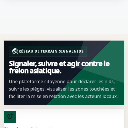
travel_explore
RÉSEAU DE TERRAIN SIGNALNIDS
Signaler, suivre et agir contre le
frelon asiatique.
Une plateforme citoyenne pour déclarer les nids,
suivre les pièges, visualiser les zones touchées et
faciliter la mise en relation avec les acteurs locaux.
add_location_alt