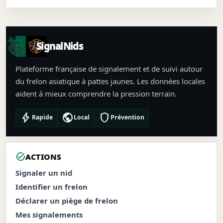
SignalNids
Plateforme française de signalement et de suivi autour
du frelon asiatique à pattes jaunes. Les données locales
aident à mieux comprendre la pression terrain.
bolt
public
shield
Rapide
Local
Prévention
task_alt
ACTIONS
Signaler un nid
Identifier un frelon
Déclarer un piège de frelon
Mes signalements