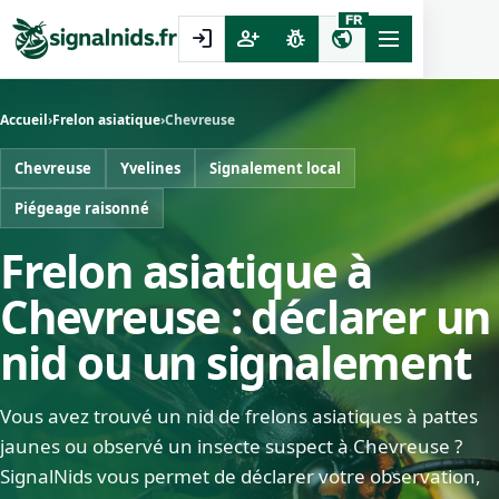
FR
login
person_add
pest_control
public
Accueil
›
Frelon asiatique
›
Chevreuse
Chevreuse
Yvelines
Signalement local
Piégeage raisonné
Frelon asiatique à
Chevreuse : déclarer un
nid ou un signalement
Vous avez trouvé un nid de frelons asiatiques à pattes
jaunes ou observé un insecte suspect à Chevreuse ?
SignalNids vous permet de déclarer votre observation,