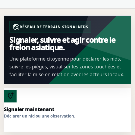
travel_explore
RÉSEAU DE TERRAIN SIGNALNIDS
Signaler, suivre et agir contre le
frelon asiatique.
Une plateforme citoyenne pour déclarer les nids,
suivre les pièges, visualiser les zones touchées et
faciliter la mise en relation avec les acteurs locaux.
add_location_alt
Signaler maintenant
Déclarer un nid ou une observation.