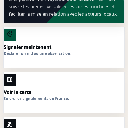
suivre les pièges, visualiser les zones touchées et
faciliter la mise en relation avec les acteurs locaux.
add_location_alt
Signaler maintenant
Déclarer un nid ou une observation.
map
Voir la carte
Suivre les signalements en France.
pest_control