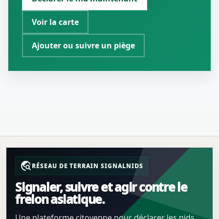
Voir la carte
Ajouter ou suivre un piège
travel_explore
RÉSEAU DE TERRAIN SIGNALNIDS
Signaler, suivre et agir contre le
frelon asiatique.
Une plateforme citoyenne pour déclarer les nids,