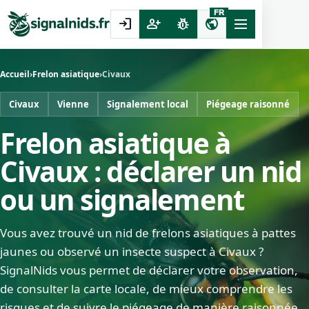
FR
login
person_add
pest_control
public
Accueil
›
Frelon asiatique
›
Civaux
Civaux
Vienne
Signalement local
Piégeage raisonné
Frelon asiatique à
Civaux : déclarer un nid
ou un signalement
Vous avez trouvé un nid de frelons asiatiques à pattes
jaunes ou observé un insecte suspect à Civaux ?
SignalNids vous permet de déclarer votre observation,
de consulter la carte locale, de mieux comprendre les
risques et de suivre le piégeage de manière raisonnée.