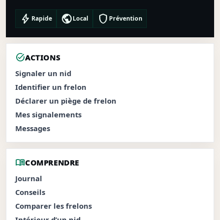
bolt
public
shield
Rapide
Local
Prévention
task_alt
ACTIONS
Signaler un nid
Identifier un frelon
Déclarer un piège de frelon
Mes signalements
Messages
menu_book
COMPRENDRE
Journal
Conseils
Comparer les frelons
Intérieur d’un nid