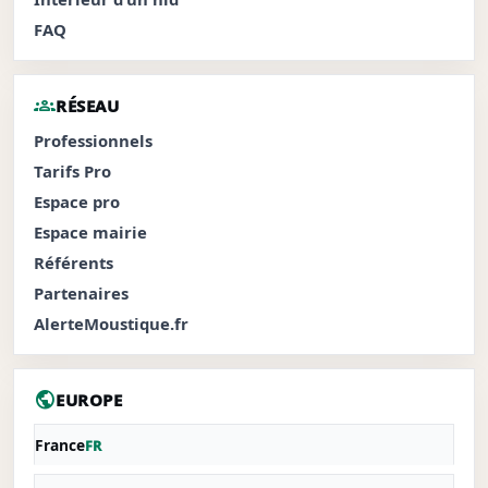
FAQ
groups
RÉSEAU
Professionnels
Tarifs Pro
Espace pro
Espace mairie
Référents
Partenaires
AlerteMoustique.fr
public
EUROPE
France
FR