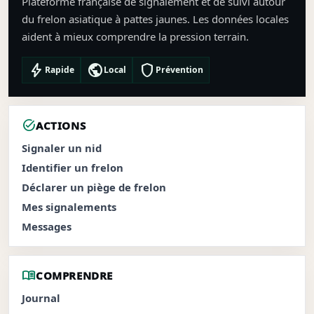
Plateforme française de signalement et de suivi autour
du frelon asiatique à pattes jaunes. Les données locales
aident à mieux comprendre la pression terrain.
bolt
public
shield
Rapide
Local
Prévention
task_alt
ACTIONS
Signaler un nid
Identifier un frelon
Déclarer un piège de frelon
Mes signalements
Messages
menu_book
COMPRENDRE
Journal