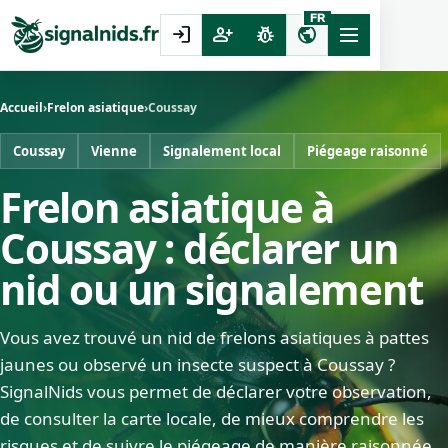
FR
login
person_add
pest_control
public
Accueil
›
Frelon asiatique
›
Coussay
Coussay
Vienne
Signalement local
Piégeage raisonné
Frelon asiatique à
Coussay : déclarer un
nid ou un signalement
Vous avez trouvé un nid de frelons asiatiques à pattes
jaunes ou observé un insecte suspect à Coussay ?
SignalNids vous permet de déclarer votre observation,
de consulter la carte locale, de mieux comprendre les
risques et de suivre le piégeage de manière raisonnée.