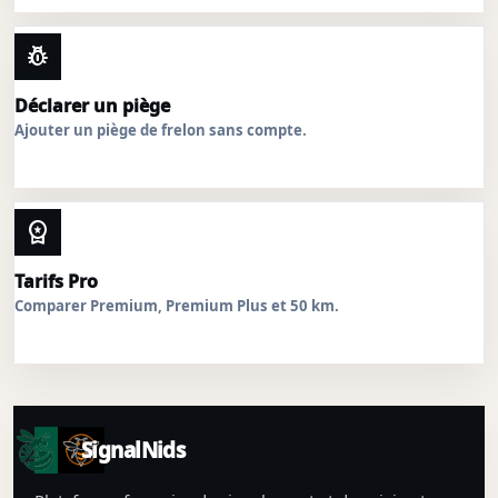
pest_control
Déclarer un piège
Ajouter un piège de frelon sans compte.
workspace_premium
Tarifs Pro
Comparer Premium, Premium Plus et 50 km.
SignalNids