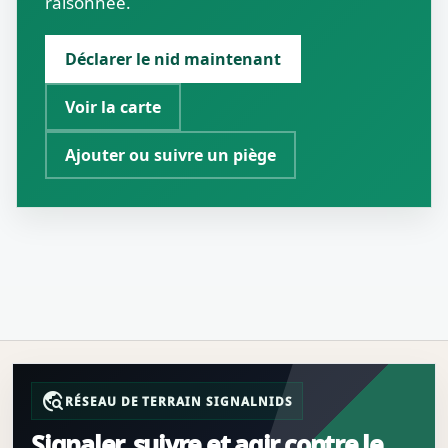
raisonnée.
Déclarer le nid maintenant
Voir la carte
Ajouter ou suivre un piège
travel_explore
RÉSEAU DE TERRAIN SIGNALNIDS
Signaler, suivre et agir contre le