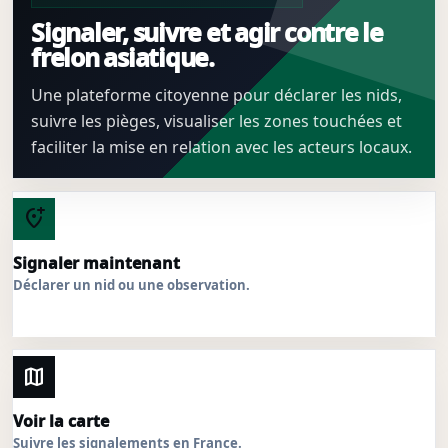
Signaler, suivre et agir contre le
frelon asiatique.
Une plateforme citoyenne pour déclarer les nids,
suivre les pièges, visualiser les zones touchées et
faciliter la mise en relation avec les acteurs locaux.
add_location_alt
Signaler maintenant
Déclarer un nid ou une observation.
map
Voir la carte
Suivre les signalements en France.