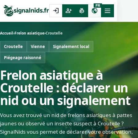
FR
login
person_add
pest_control
public
Accueil
›
Frelon asiatique
›
Croutelle
Croutelle
Vienne
Signalement local
Piégeage raisonné
Frelon asiatique à
Croutelle : déclarer un
nid ou un signalement
Vous avez trouvé un nid de frelons asiatiques à pattes
jaunes ou observé un insecte suspect à Croutelle ?
SignalNids vous permet de déclarer votre observation,