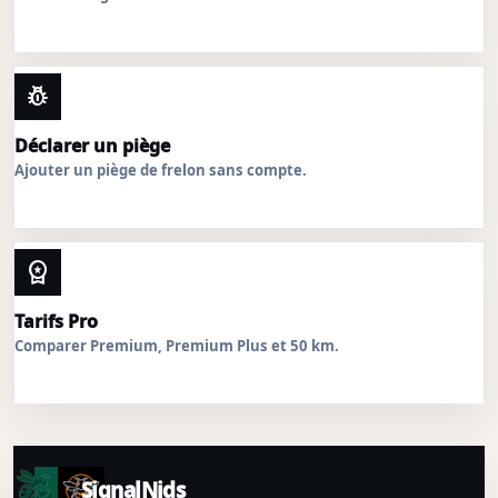
pest_control
Déclarer un piège
Ajouter un piège de frelon sans compte.
workspace_premium
Tarifs Pro
Comparer Premium, Premium Plus et 50 km.
SignalNids