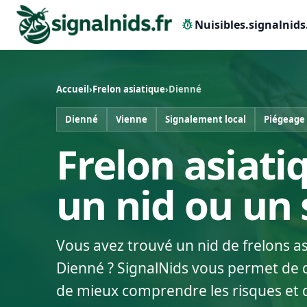
pest_control
Nuisibles.signalnids
Accueil
›
Frelon asiatique
›
Dienné
Dienné
Vienne
Signalement local
Piégeage
Frelon asiati
un nid ou un
Vous avez trouvé un nid de frelons a
Dienné ? SignalNids vous permet de dé
de mieux comprendre les risques et 