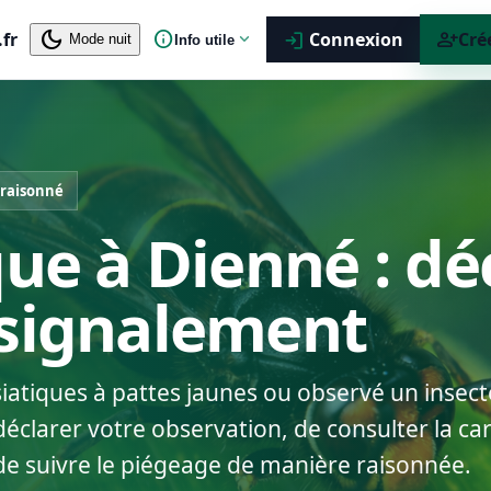
dark_mode
info
person_add
.fr
expand_more
Connexion
Cré
login
Mode nuit
Info utile
 raisonné
que à Dienné : dé
 signalement
siatiques à pattes jaunes ou observé un insect
clarer votre observation, de consulter la car
de suivre le piégeage de manière raisonnée.