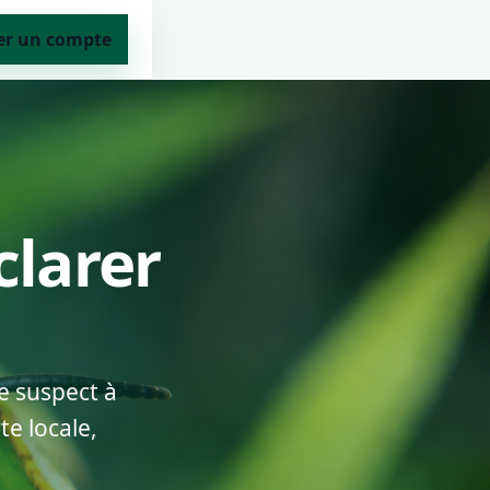
er un compte
clarer
e suspect à
te locale,