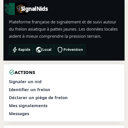
SignalNids
Plateforme française de signalement et de suivi autour
du frelon asiatique à pattes jaunes. Les données locales
aident à mieux comprendre la pression terrain.
bolt
public
shield
Rapide
Local
Prévention
task_alt
ACTIONS
Signaler un nid
Identifier un frelon
Déclarer un piège de frelon
Mes signalements
Messages