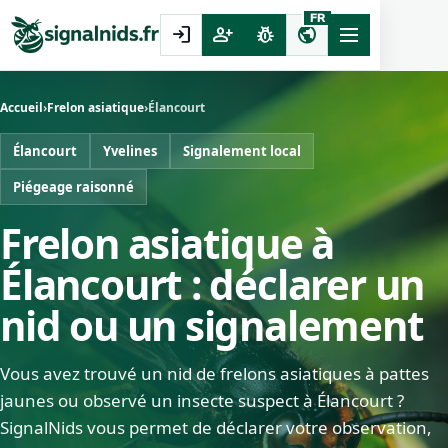
FR
login
person_add
pest_control
public
Accueil
›
Frelon asiatique
›
Élancourt
Élancourt
Yvelines
Signalement local
Piégeage raisonné
Frelon asiatique à
Élancourt : déclarer un
nid ou un signalement
Vous avez trouvé un nid de frelons asiatiques à pattes
jaunes ou observé un insecte suspect à Élancourt ?
SignalNids vous permet de déclarer votre observation,