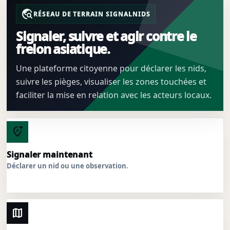
travel_explore
RÉSEAU DE TERRAIN SIGNALNIDS
Signaler, suivre et agir contre le
frelon asiatique.
Une plateforme citoyenne pour déclarer les nids,
suivre les pièges, visualiser les zones touchées et
faciliter la mise en relation avec les acteurs locaux.
add_location_alt
Signaler maintenant
Déclarer un nid ou une observation.
map