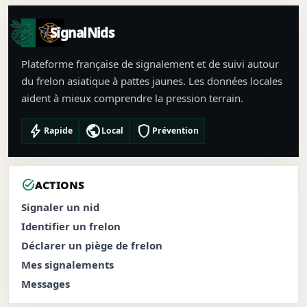
SignalNids
Plateforme française de signalement et de suivi autour
du frelon asiatique à pattes jaunes. Les données locales
aident à mieux comprendre la pression terrain.
bolt
public
shield
Rapide
Local
Prévention
task_alt
ACTIONS
Signaler un nid
Identifier un frelon
Déclarer un piège de frelon
Mes signalements
Messages