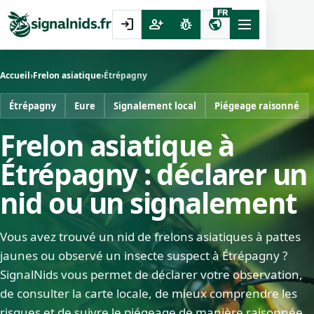
FR
login
person_add
pest_control
public
Accueil
›
Frelon asiatique
›
Étrépagny
Étrépagny
Eure
Signalement local
Piégeage raisonné
Frelon asiatique à
Étrépagny : déclarer un
nid ou un signalement
Vous avez trouvé un nid de frelons asiatiques à pattes
jaunes ou observé un insecte suspect à Étrépagny ?
SignalNids vous permet de déclarer votre observation,
de consulter la carte locale, de mieux comprendre les
risques et de suivre le piégeage de manière raisonnée.