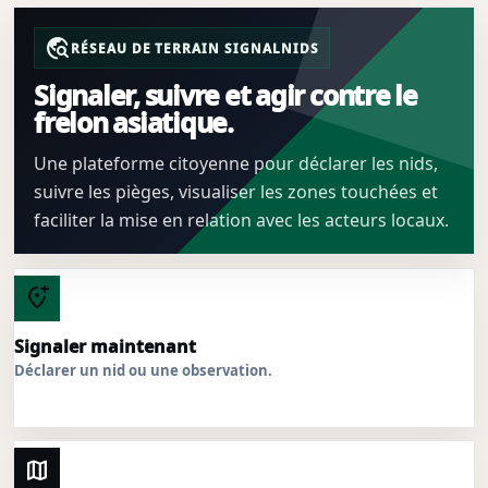
travel_explore
RÉSEAU DE TERRAIN SIGNALNIDS
Signaler, suivre et agir contre le
frelon asiatique.
Une plateforme citoyenne pour déclarer les nids,
suivre les pièges, visualiser les zones touchées et
faciliter la mise en relation avec les acteurs locaux.
add_location_alt
Signaler maintenant
Déclarer un nid ou une observation.
map