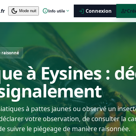
dark_mode
info
person_add
.fr
expand_more
Connexion
Cré
login
Mode nuit
Info utile
 raisonné
ue à Eysines : dé
 signalement
siatiques à pattes jaunes ou observé un insect
éclarer votre observation, de consulter la car
de suivre le piégeage de manière raisonnée.