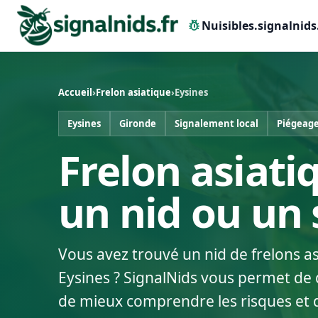
pest_control
Nuisibles.signalnids
Accueil
›
Frelon asiatique
›
Eysines
Eysines
Gironde
Signalement local
Piégeage
Frelon asiatiq
un nid ou un
Vous avez trouvé un nid de frelons a
Eysines ? SignalNids vous permet de d
de mieux comprendre les risques et 