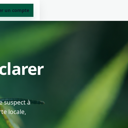
er un compte
clarer
e suspect à
te locale,