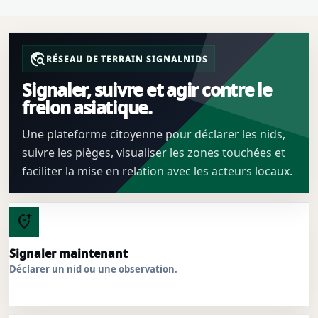
travel_explore
RÉSEAU DE TERRAIN SIGNALNIDS
Signaler, suivre et agir contre le
frelon asiatique.
Une plateforme citoyenne pour déclarer les nids,
suivre les pièges, visualiser les zones touchées et
faciliter la mise en relation avec les acteurs locaux.
add_location_alt
Signaler maintenant
Déclarer un nid ou une observation.