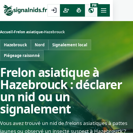
FR
login
person_add
pest_control
public
Accueil
›
Frelon asiatique
›
Hazebrouck
Hazebrouck
Nord
Signalement local
Piégeage raisonné
Frelon asiatique à
Hazebrouck : déclarer
un nid ou un
signalement
Vous avez trouvé un nid de frelons asiatiques à pattes
jaunes ou observé un insecte suspect à Hazebrouck ?