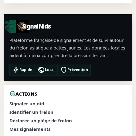
SignalNids
Plateforme française de signalement et de suivi autour
du frelon asiatique à pattes jaunes. Les données locales
aident à mieux comprendre la pression terrain.
bolt
public
shield
Rapide
Local
Prévention
task_alt
ACTIONS
Signaler un nid
Identifier un frelon
Déclarer un piège de frelon
Mes signalements