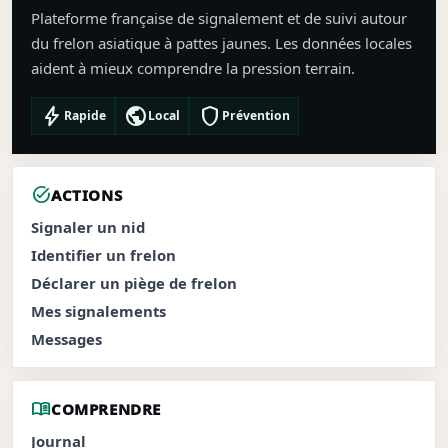
Plateforme française de signalement et de suivi autour
du frelon asiatique à pattes jaunes. Les données locales
aident à mieux comprendre la pression terrain.
bolt
public
shield
Rapide
Local
Prévention
task_alt
ACTIONS
Signaler un nid
Identifier un frelon
Déclarer un piège de frelon
Mes signalements
Messages
menu_book
COMPRENDRE
Journal