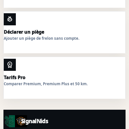
pest_control
Déclarer un piège
Ajouter un piège de frelon sans compte.
workspace_premium
Tarifs Pro
Comparer Premium, Premium Plus et 50 km.
SignalNids