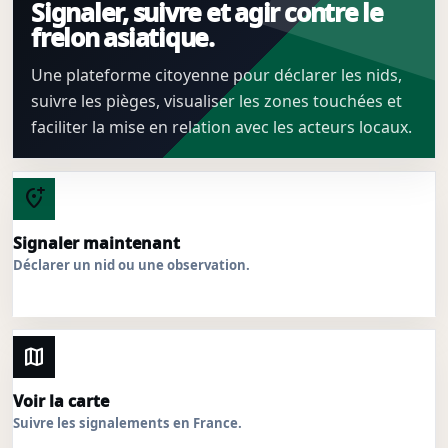
Signaler, suivre et agir contre le
frelon asiatique.
Une plateforme citoyenne pour déclarer les nids,
suivre les pièges, visualiser les zones touchées et
faciliter la mise en relation avec les acteurs locaux.
add_location_alt
Signaler maintenant
Déclarer un nid ou une observation.
map
Voir la carte
Suivre les signalements en France.