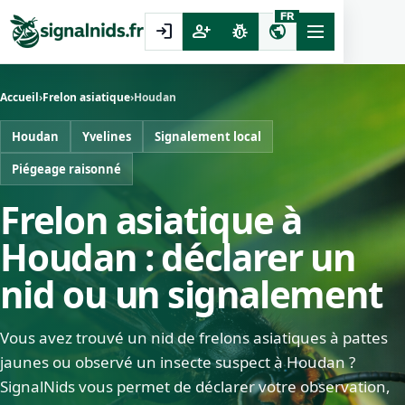
FR
login
person_add
pest_control
public
Accueil
›
Frelon asiatique
›
Houdan
Houdan
Yvelines
Signalement local
Piégeage raisonné
Frelon asiatique à
Houdan : déclarer un
nid ou un signalement
Vous avez trouvé un nid de frelons asiatiques à pattes
jaunes ou observé un insecte suspect à Houdan ?
SignalNids vous permet de déclarer votre observation,