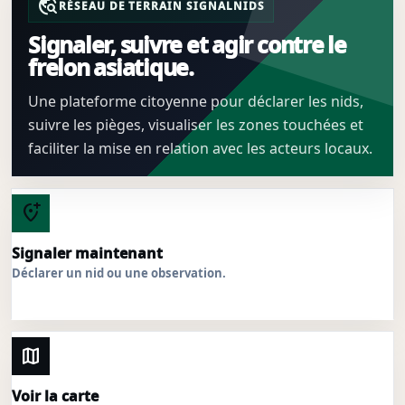
travel_explore
RÉSEAU DE TERRAIN SIGNALNIDS
Signaler, suivre et agir contre le
frelon asiatique.
Une plateforme citoyenne pour déclarer les nids,
suivre les pièges, visualiser les zones touchées et
faciliter la mise en relation avec les acteurs locaux.
add_location_alt
Signaler maintenant
Déclarer un nid ou une observation.
map
Voir la carte