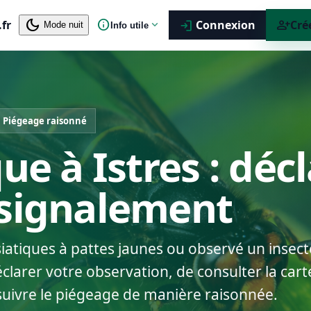
dark_mode
info
person_add
.fr
expand_more
Connexion
Cré
login
Mode nuit
Info utile
Piégeage raisonné
ue à Istres : déc
 signalement
siatiques à pattes jaunes ou observé un insect
clarer votre observation, de consulter la carte
suivre le piégeage de manière raisonnée.