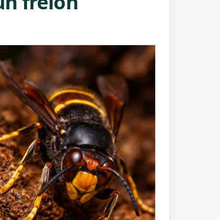
n frelon