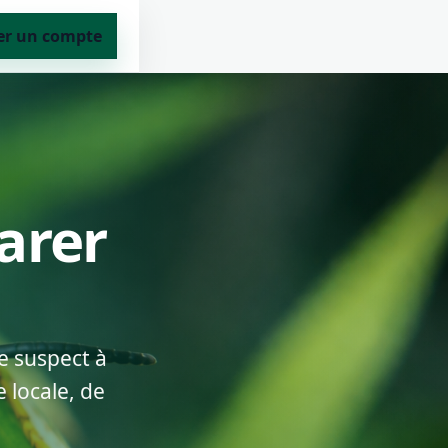
er un compte
larer
e suspect à
 locale, de