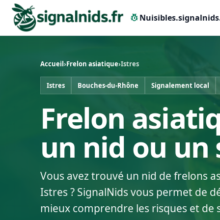
pest_control
Nuisibles.signalnids
Accueil
›
Frelon asiatique
›
Istres
Istres
Bouches-du-Rhône
Signalement local
Frelon asiatiq
un nid ou un
Vous avez trouvé un nid de frelons a
Istres ? SignalNids vous permet de dé
mieux comprendre les risques et de 