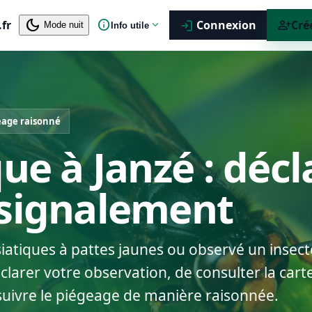
dark_mode
info
person_add
.fr
expand_more
Connexion
Cré
login
Mode nuit
Info utile
eage raisonné
ue à Janzé : décl
 signalement
siatiques à pattes jaunes ou observé un insect
larer votre observation, de consulter la carte
suivre le piégeage de manière raisonnée.