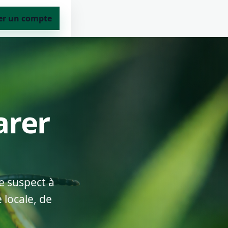
er un compte
arer
e suspect à
 locale, de