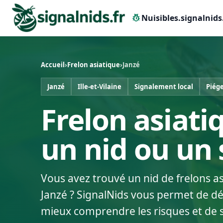
pest_control
Nuisibles.signalnids
Accueil
›
Frelon asiatique
›
Janzé
Janzé
Ille-et-Vilaine
Signalement local
Piég
Frelon asiatiq
un nid ou un
Vous avez trouvé un nid de frelons a
Janzé ? SignalNids vous permet de déc
mieux comprendre les risques et de 