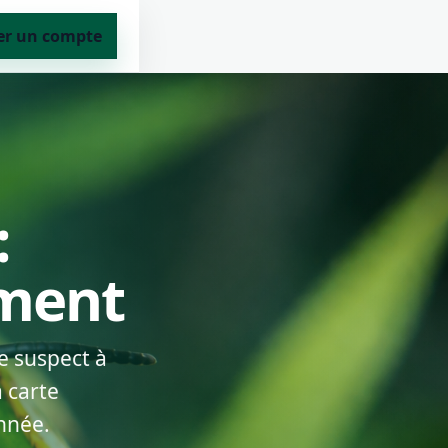
er un compte
:
ement
e suspect à
 carte
nnée.