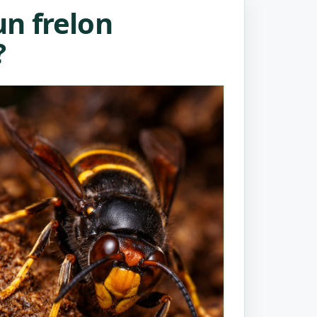
n frelon
?