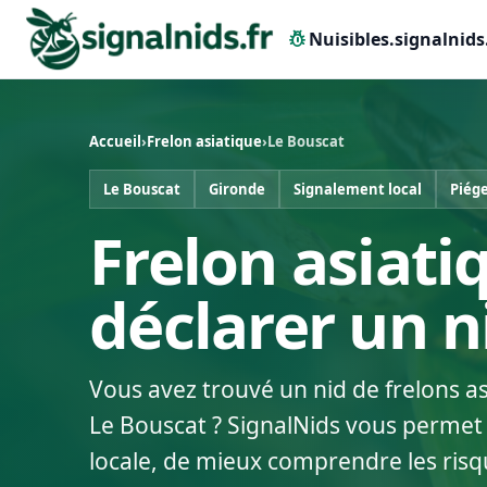
pest_control
Nuisibles.signalnids
Accueil
›
Frelon asiatique
›
Le Bouscat
Le Bouscat
Gironde
Signalement local
Piég
Frelon asiati
déclarer un 
Vous avez trouvé un nid de frelons a
Le Bouscat ? SignalNids vous permet 
locale, de mieux comprendre les risq