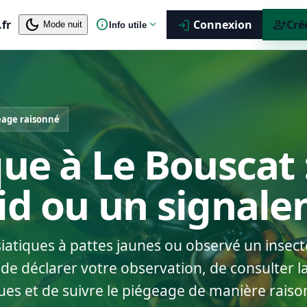
dark_mode
info
person_add
.fr
expand_more
Connexion
Cré
login
Mode nuit
Info utile
eage raisonné
que à Le Bouscat 
nid ou un signal
siatiques à pattes jaunes ou observé un insect
de déclarer votre observation, de consulter la
ues et de suivre le piégeage de manière raiso